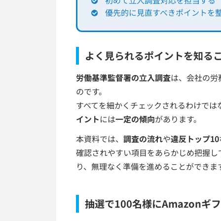
優先的に見直すべきポイントを
よく見られるポイントを知る
労働基準監督署の立入調査
は、会社の労
のです。
すべてを細かくチェックされるわけでは
イント
には
一定の傾向
があります。
本資料では、
調査の流れ
や
違反トップ10
確認されやすい項目をあらかじめ把握し
り、無理なく準備を進めることができま
抽選で100名様にAmazonギ