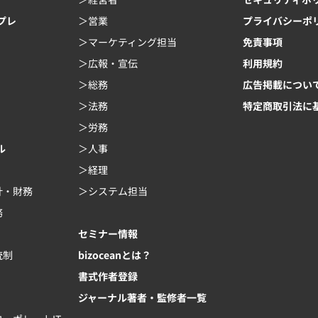
ンプレ
営業
プライバシーポ
マーケティング担当
免責事項
広報・宣伝
利用規約
総務
広告掲載につい
法務
特定商取引法に
労務
ル
人事
経理
計・財務
システム担当
務
セミナー情報
統制
bizoceanとは？
書式作者登録
ジャーナル著者・監修者一覧