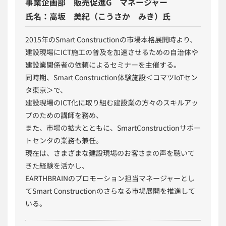
事業企画部 販売促進G マネージャー
氏名：高坂 美紀（こうさか みき）氏
2015年のSmart Constructionの市場本格展開時より、
建設現場にICT施工の普及を加速させるための自治体や
建設業関係者の依頼によるセミナーを主催する。
同時期、Smart Construction体験施設＜コマツIoTセン
タ東京＞で、
建設現場のICT化に取り組む建設業の方々のスキルアッ
プのための講師を務め、
また、市場の拡大とともに、SmartConstructionサポー
トセンタの業務も兼任。
現在は、さまざまな建設現場のお客さまの声を聴いて
きた経験を活かし、
EARTHBRAINのプロモーション担当マネージャーとし
てSmart Constructionのさらなる市場展開を推進して
いる。