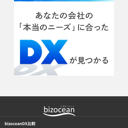
bizoceanDX比較