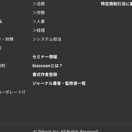
法務
特定商取引法に
労務
ル
人事
経理
計・財務
システム担当
務
セミナー情報
統制
bizoceanとは？
書式作者登録
ジャーナル著者・監修者一覧
ーポレートIT
© Tribeck Inc. All Rights Reserved.