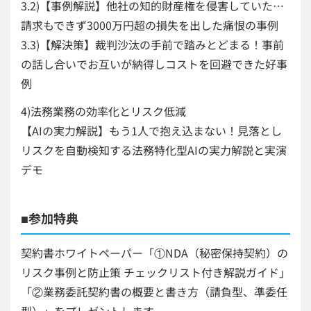
3.2)【事例解説】他社の知的財産権を侵害していた…
請求もできず3000万円超の損失を出した痛恨の事例
3.3)【解決策】裁判沙汰の手前で踏みとどまる！事前
の話し合いでお互いが納得しコストを回避できた好事
例
4)法務業務の効率化とリスク低減
【AIの実力解説】もう1人で抱え込まない！見落とし
リスクを自動検知する法務特化型AIの実力解説と実演
デモ
■参加特典
契約書ホワイトペーパー「①NDA（秘密保持契約）の
リスク事例と防止策 チェックリスト付き解説ガイド」
「②業務委託契約書の概要と書き方（請負型、準委任
型）」をプレゼントします。