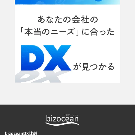
bizoceanDX比較