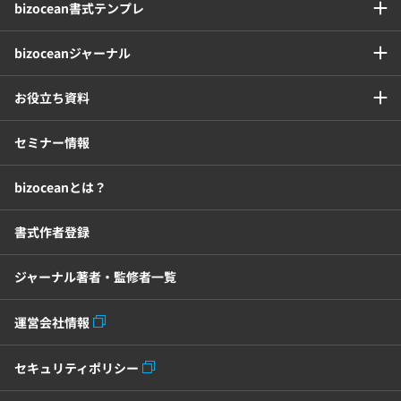
bizocean書式テンプレ
日程調整システム
日報アプリ
bizoceanジャーナル
BIツール
CTIシステム
お役立ち資料
SFA・CRM
クラウドPBX
セミナー情報
グループウェア
メール配信システム
bizoceanとは？
モチベーション管理システム
書式作者登録
ジャーナル著者・監修者一覧
リモートアクセスツール
運営会社情報
電子請求書システム
人事評価システム
セキュリティポリシー
給与計算システム
eラーニングシステム