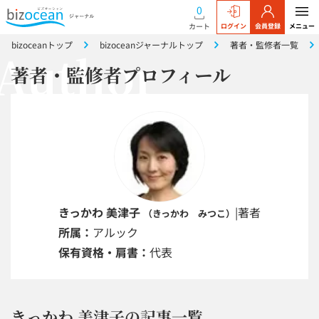
0
カート
ログイン
会員登録
メニュー
bizoceanトップ
bizoceanジャーナルトップ
著者・監修者一覧
著者・監修者プロフィール
きっかわ 美津子
|
著者
（きっかわ みつこ）
所属：
アルック
保有資格・肩書：
代表
きっかわ 美津子の記事一覧