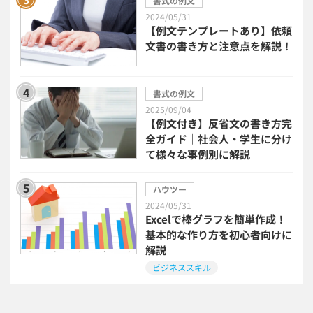
書式の例文
2024/05/31
民法改正対応書式テンプレート
【例文テンプレートあり】依頼
文書の書き方と注意点を解説！
bizoceanお勧め動画
ビジネス支援ガイド
書式の例文
タイアップ
2025/09/04
【例文付き】反省文の書き方完
ニューノーマル時代における企業のあり方
全ガイド｜社会人・学生に分け
て様々な事例別に解説
事業計画
全建統一様式
ハウツー
2024/05/31
インボイス制度解説
税制改正
Excelで棒グラフを簡単作成！
基本的な作り方を初心者向けに
解説
喪中はがき
働き方改革
ビジネススキル
年末調整