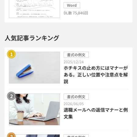
Word
給与計算システム
eラーニングシステム
DL数 75,846回
セキュリティ・ゼロトラスト
人気記事ランキング
勤怠管理システム
採用管理システム
書式の例文
労務管理システム
健康管理システム
2025/12/24
ホチキスの止め方にはマナーが
ある。正しい位置や注意点を解
電子契約システム
会計業務システム
説
2026年トレンド
ビジネススキル
書式の例文
2026/06/05
退職メールへの返信マナーと例
DX・デジタル化
電子帳簿保存法
文集
中小企業経営