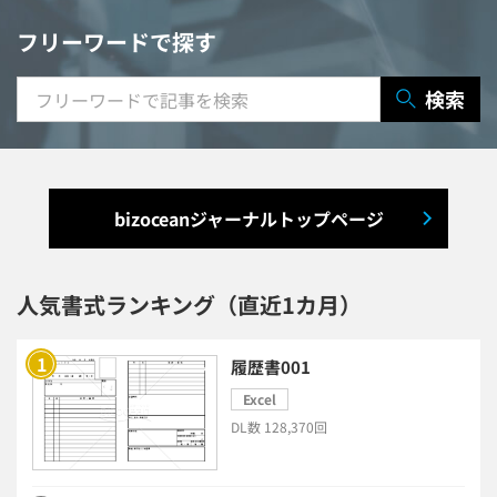
契約書レビューシステム
経営管理システム
フリーワードで探す
研修システム
受付システム
検索
出張管理システム
賃貸管理システム
入退室管理システム
bizoceanジャーナルトップページ
福利厚生システム
与信管理システム
連結会計システム
人気書式ランキング（直近1カ月）
ERPシステム
MAツール
履歴書001
Excel
チャットボットツール
DL数 128,370回
セキュリティシステム
ワークフロー