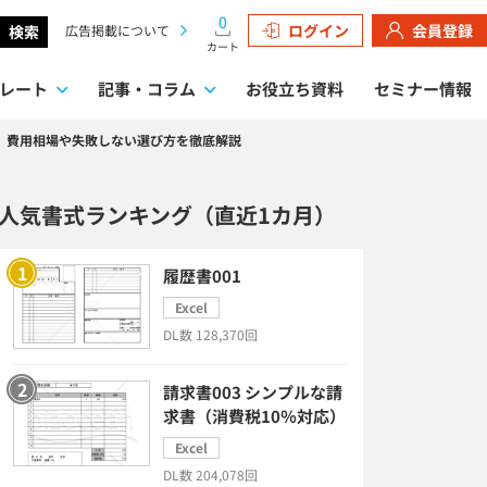
0
ログイン
会員登録
検索
広告掲載について
カート
レート
記事・コラム
お役立ち資料
セミナー情報
 費用相場や失敗しない選び方を徹底解説
検索
人気書式ランキング（直近1カ月）
履歴書001
Excel
DL数 128,370回
請求書003 シンプルな請
求書（消費税10％対応）
Excel
DL数 204,078回