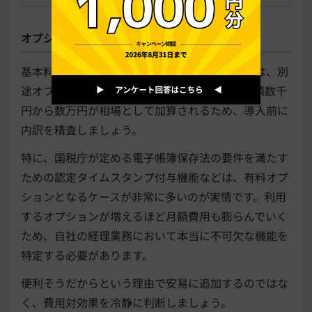
オプション機能費用
基本料金に含まれない高度な機能を利用する際は、別
途オプション費用が発生します。機能ごとに月額数千
円から数万円が相場として加算されるため、導入前に
内訳を精査しましょう。
特に、国税庁が定める電子帳簿保存法の要件を満たす
ための認定タイムスタンプ付与機能などは、有料オプ
ションとなるケースが非常に多いのが実情です。利用
するオプションが増えるほど月額費用も膨らんでいく
ため、自社の経理業務において本当に不可欠な機能を
特定する必要があります。
便利そうだからという理由で安易に追加するのではな
く、費用対効果を冷静に判断しましょう。