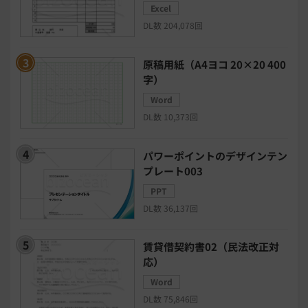
Excel
日程調整システム
日報アプリ
DL数 204,078回
BIツール
CTIシステム
原稿用紙（A4ヨコ 20×20 400
字）
SFA・CRM
クラウドPBX
Word
DL数 10,373回
グループウェア
メール配信システム
パワーポイントのデザインテン
プレート003
モチベーション管理システム
PPT
DL数 36,137回
リモートアクセスツール
賃貸借契約書02（民法改正対
電子請求書システム
人事評価システム
応）
Word
給与計算システム
eラーニングシステム
DL数 75,846回