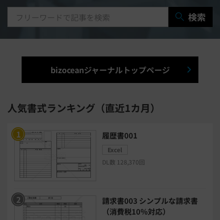
研修システム
受付システム
検索
出張管理システム
賃貸管理システム
入退室管理システム
bizoceanジャーナルトップページ
福利厚生システム
与信管理システム
連結会計システム
人気書式ランキング（直近1カ月）
ERPシステム
MAツール
履歴書001
Excel
チャットボットツール
DL数 128,370回
セキュリティシステム
ワークフロー
請求書003 シンプルな請求書
安否確認(総務)システム
経費精算システム
（消費税10％対応）