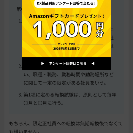
第〇条（限定正社員への転換）
無期転換社員として〇年以上継続勤務し、
その後限定正社員への転換を希望する者に
ついて所属長の推薦がある場合には、会社
は転換試験を行い、合格した者については
限定正社員に転換する。
限定正社員とは、業務上基幹的役割を担
い、職種・職務、勤務時間や勤務場所など
に関して一定の限定がある社員をいう。
第1項に定める転換試験は、原則として毎年
〇月と〇月に行う。
もちろん、限定正社員への転換は無期転換後でなくて
も構いません。