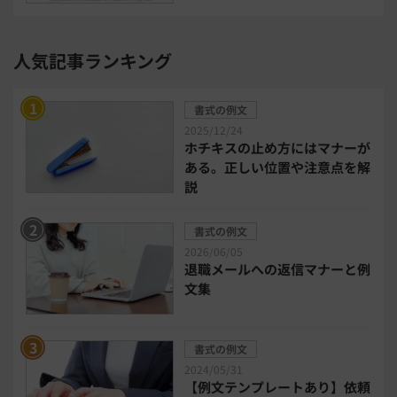
セキュリティ・ゼロトラスト
人気記事ランキング
勤怠管理システム
採用管理システム
書式の例文
労務管理システム
健康管理システム
2025/12/24
ホチキスの止め方にはマナーが
ある。正しい位置や注意点を解
電子契約システム
会計業務システム
説
2026年トレンド
ビジネススキル
書式の例文
2026/06/05
退職メールへの返信マナーと例
DX・デジタル化
電子帳簿保存法
文集
中小企業経営
書式の例文
2024/05/31
民法改正対応書式テンプレート
【例文テンプレートあり】依頼