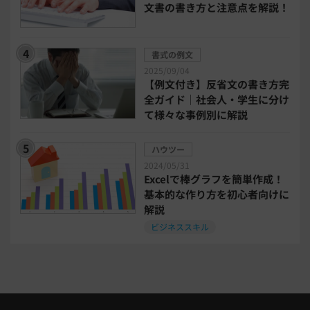
文書の書き方と注意点を解説！
bizoceanお勧め動画
ビジネス支援ガイド
書式の例文
タイアップ
2025/09/04
【例文付き】反省文の書き方完
ニューノーマル時代における企業のあり方
全ガイド｜社会人・学生に分け
て様々な事例別に解説
事業計画
全建統一様式
ハウツー
2024/05/31
インボイス制度解説
税制改正
Excelで棒グラフを簡単作成！
基本的な作り方を初心者向けに
解説
喪中はがき
働き方改革
ビジネススキル
年末調整