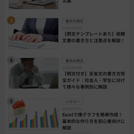
文集
中小企業経営
書式の例文
2024/05/31
民法改正対応書式テンプレート
【例文テンプレートあり】依頼
文書の書き方と注意点を解説！
bizoceanお勧め動画
ビジネス支援ガイド
書式の例文
タイアップ
2025/09/04
【例文付き】反省文の書き方完
ニューノーマル時代における企業のあり方
全ガイド｜社会人・学生に分け
て様々な事例別に解説
事業計画
全建統一様式
ハウツー
2024/05/31
インボイス制度解説
税制改正
Excelで棒グラフを簡単作成！
基本的な作り方を初心者向けに
解説
喪中はがき
働き方改革