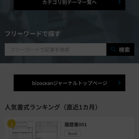
カテゴリ別テーマ一覧へ
マニュアル作成システム
契約書レビューシステム
経営管理システム
フリーワードで探す
研修システム
受付システム
検索
出張管理システム
賃貸管理システム
入退室管理システム
bizoceanジャーナルトップページ
福利厚生システム
与信管理システム
連結会計システム
人気書式ランキング（直近1カ月）
ERPシステム
MAツール
履歴書001
Excel
チャットボットツール