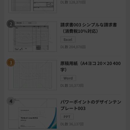
DL数 128,370回
セキュリティシステム
ワークフロー
請求書003 シンプルな請求書
安否確認(総務)システム
経費精算システム
（消費税10％対応）
Excel
日程調整システム
日報アプリ
DL数 204,078回
BIツール
CTIシステム
原稿用紙（A4ヨコ 20×20 400
字）
SFA・CRM
クラウドPBX
Word
DL数 10,373回
グループウェア
メール配信システム
パワーポイントのデザインテン
プレート003
モチベーション管理システム
PPT
DL数 36,137回
リモートアクセスツール