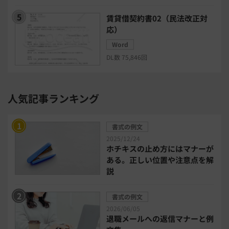
賃貸借契約書02（民法改正対
電子請求書システム
人事評価システム
応）
Word
給与計算システム
eラーニングシステム
DL数 75,846回
セキュリティ・ゼロトラスト
人気記事ランキング
勤怠管理システム
採用管理システム
書式の例文
労務管理システム
健康管理システム
2025/12/24
ホチキスの止め方にはマナーが
ある。正しい位置や注意点を解
電子契約システム
会計業務システム
説
2026年トレンド
ビジネススキル
書式の例文
2026/06/05
退職メールへの返信マナーと例
DX・デジタル化
電子帳簿保存法