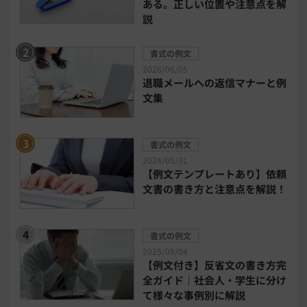
ある。正しい位置や注意点を解
電子契約システム
会計業務システム
説
2026年トレンド
ビジネススキル
書式の例文
2026/06/05
退職メールへの返信マナーと例
DX・デジタル化
電子帳簿保存法
文集
中小企業経営
書式の例文
2024/05/31
民法改正対応書式テンプレート
【例文テンプレートあり】依頼
文書の書き方と注意点を解説！
bizoceanお勧め動画
ビジネス支援ガイド
書式の例文
タイアップ
2025/09/04
【例文付き】反省文の書き方完
ニューノーマル時代における企業のあり方
全ガイド｜社会人・学生に分け
て様々な事例別に解説