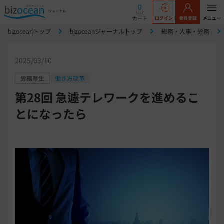
0
カート
ログイン
会員登録
メニュー
bizoceanトップ
bizoceanジャーナルトップ
総務・人事・労務
2025/03/10
労務厚生
働き方改革
第28回 急遽テレワークを進めるこ
とになったら