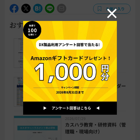
お気に入り
おすすめ書式テンプレート
2026/08/04
カスハラ相談窓口案内
2026/07/31
有給休暇管理表（カレンダー
入力仕様Excel：個人用）
2026/07/29
カスハラ教育・研修資料（管
理職・現場向け）