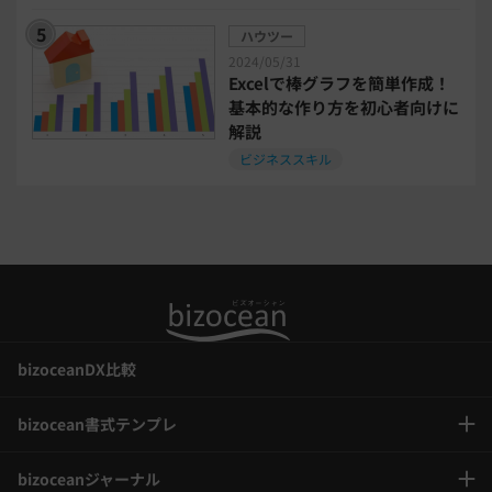
事業計画
全建統一様式
ハウツー
2024/05/31
インボイス制度解説
税制改正
Excelで棒グラフを簡単作成！
基本的な作り方を初心者向けに
解説
喪中はがき
働き方改革
ビジネススキル
年末調整
bizoceanDX比較
bizocean書式テンプレ
bizoceanジャーナル