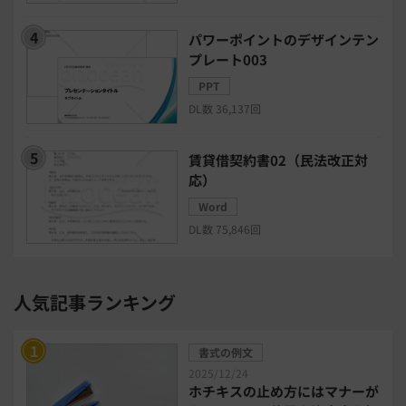
グループウェア
メール配信システム
パワーポイントのデザインテン
プレート003
モチベーション管理システム
PPT
DL数 36,137回
リモートアクセスツール
賃貸借契約書02（民法改正対
電子請求書システム
人事評価システム
応）
Word
給与計算システム
eラーニングシステム
DL数 75,846回
セキュリティ・ゼロトラスト
人気記事ランキング
勤怠管理システム
採用管理システム
書式の例文
労務管理システム
健康管理システム
2025/12/24
ホチキスの止め方にはマナーが