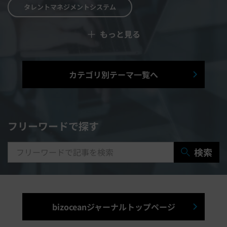
タレントマネジメントシステム
＋
もっと見る
予算管理システム
Web面接システム
シフト管理システム
カテゴリ別テーマ一覧へ
マニュアル作成システム
契約書レビューシステム
経営管理システム
フリーワードで探す
研修システム
受付システム
検索
出張管理システム
賃貸管理システム
入退室管理システム
bizoceanジャーナルトップページ
福利厚生システム