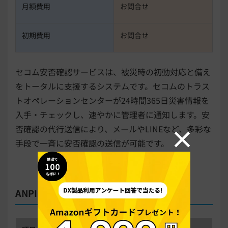
月額費用
お問合せ
初期費用
お問合せ
セコム安否確認サービスは、被災時の初動対応と備え
をトータルに支援するシステムです。セコムのトラス
トオペレーションセンターが24時間365日災害情報を
入手・チェックし、速やかに管理者に通知します。安
否確認の代行送信により、メールやLINEなど、多彩な
手段で一斉に安否確認の送信が可能です。
ANPIC