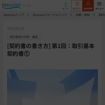
0
カート
ログイン
会員登録
メニュー
bizoceanトップ
bizoceanジャーナルトップ
法務・知財
契約
2025/02/20
契約書類の作成・審査
[契約書の書き方] 第1回：取引基本
契約書①