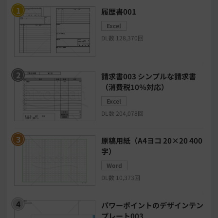
履歴書001
Excel
チャットボットツール
DL数 128,370回
セキュリティシステム
ワークフロー
請求書003 シンプルな請求書
安否確認(総務)システム
経費精算システム
（消費税10％対応）
Excel
日程調整システム
日報アプリ
DL数 204,078回
BIツール
CTIシステム
原稿用紙（A4ヨコ 20×20 400
字）
SFA・CRM
クラウドPBX
Word
DL数 10,373回
グループウェア
メール配信システム
パワーポイントのデザインテン
プレート003
モチベーション管理システム