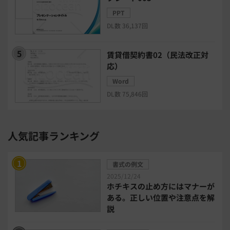
PPT
DL数 36,137回
リモートアクセスツール
賃貸借契約書02（民法改正対
電子請求書システム
人事評価システム
応）
Word
給与計算システム
eラーニングシステム
DL数 75,846回
セキュリティ・ゼロトラスト
人気記事ランキング
勤怠管理システム
採用管理システム
書式の例文
労務管理システム
健康管理システム
2025/12/24
ホチキスの止め方にはマナーが
ある。正しい位置や注意点を解
電子契約システム
会計業務システム
説
2026年トレンド
ビジネススキル