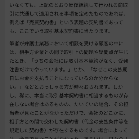
いなくても、上記のとおり反復継続して行われる商取
引に共通して適用される事項を定めたものであれば、
例えば「売買契約書」という表題の契約書であって
も、ここでいう取引基本契約書に当たります。
筆者が弁護士業務において相談を受ける顧客の中に
は、相手方企業との間で取引上の問題や疑問点が生じ
たとき、「うちの会社には取引基本契約がなく、受発
注書だけでやっています。」とか、「なぜこの支払期
日にお金を支払うことになっているのか分からな
い。」などとおっしゃる方が時々おられます。しか
し、稀に、本当に取引基本契約書に相当するものが存
在しない場合はあるものの、たいていの場合、その担
当者が見たことがなかっただけで、会社のどこかに、
相手方との間で交わした契約書（代金の支払条件等を
規定した契約書）が存在するものです。場合によって
は、今まで見たことがなかった、あるいは、日々のル