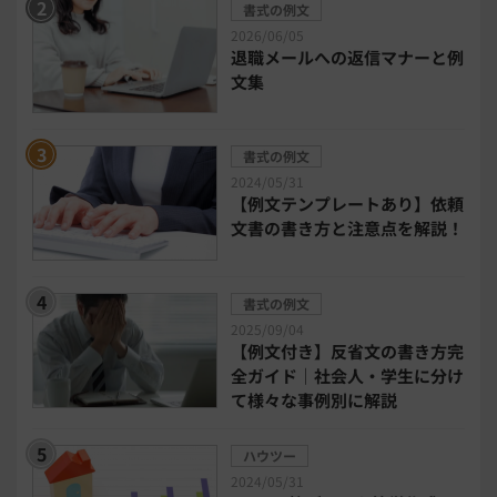
書式の例文
2026/06/05
退職メールへの返信マナーと例
DX・デジタル化
電子帳簿保存法
文集
中小企業経営
書式の例文
2024/05/31
民法改正対応書式テンプレート
【例文テンプレートあり】依頼
文書の書き方と注意点を解説！
bizoceanお勧め動画
ビジネス支援ガイド
書式の例文
タイアップ
2025/09/04
【例文付き】反省文の書き方完
ニューノーマル時代における企業のあり方
全ガイド｜社会人・学生に分け
て様々な事例別に解説
事業計画
全建統一様式
ハウツー
2024/05/31
インボイス制度解説
税制改正