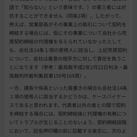
語で「知らない」という意味です。）の第三者には対
抗することができません（同条2項）。したがって、
例えば、営業部長がその事業上の取引について契約を
締結する場合には、仮にその事業について会社から売
買契約締結の代理権を与えられていなかったとして
も、会社法14条１項の使用人に該当し、上記売買契約
について、会社は善意の相手方に対して責任を負うこ
とになります（参考：最高裁平成2年2月22日判決・最
高裁判所裁判集民事159号169頁）。
一方、課長や係長といった肩書きの場合も会社法14条
１項の使用人に該当するかどうかは、ケースバイケー
スであると思われます。代表者以外の者との間で契約
を締結する場合には、契約締結後に代理権の有無につ
いてトラブルが生じることのないよう、契約締結段階
において、記名押印欄の前に記載する後文に、次のよ