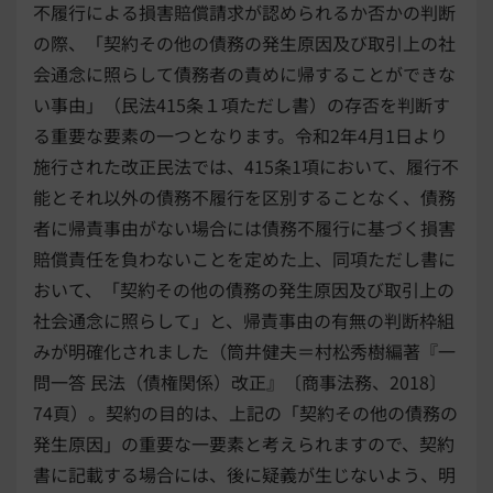
不履行による損害賠償請求が認められるか否かの判断
の際、「契約その他の債務の発生原因及び取引上の社
会通念に照らして債務者の責めに帰することができな
い事由」（民法415条１項ただし書）の存否を判断す
る重要な要素の一つとなります。令和2年4月1日より
施行された改正民法では、415条1項において、履行不
能とそれ以外の債務不履行を区別することなく、債務
者に帰責事由がない場合には債務不履行に基づく損害
賠償責任を負わないことを定めた上、同項ただし書に
おいて、「契約その他の債務の発生原因及び取引上の
社会通念に照らして」と、帰責事由の有無の判断枠組
みが明確化されました（筒井健夫＝村松秀樹編著『一
問一答 民法（債権関係）改正』〔商事法務、2018〕
74頁）。契約の目的は、上記の「契約その他の債務の
発生原因」の重要な一要素と考えられますので、契約
書に記載する場合には、後に疑義が生じないよう、明