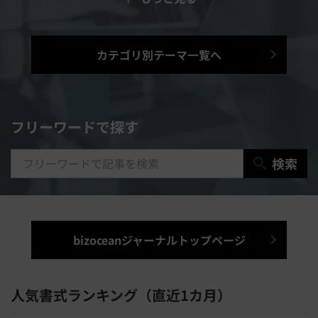
シフト管理システム
カテゴリ別テーマ一覧へ
マニュアル作成システム
契約書レビューシステム
経営管理システム
フリーワードで探す
研修システム
受付システム
検索
出張管理システム
賃貸管理システム
入退室管理システム
bizoceanジャーナルトップページ
福利厚生システム
与信管理システム
連結会計システム
人気書式ランキング（直近1カ月）
ERPシステム
MAツール