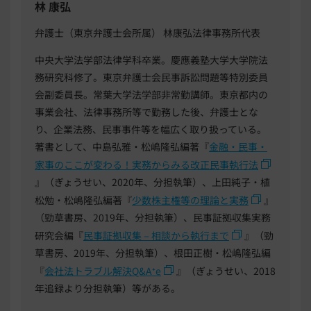
林 康弘
弁護士（東京弁護士会所属） 林康弘法律事務所代表
中央大学法学部法律学科卒業。慶應義塾大学大学院法
務研究科修了。東京弁護士会民事訴訟問題等特別委員
会副委員長。常葉大学法学部非常勤講師。東京都内の
事業会社、法律事務所等で勤務した後、弁護士とな
り、企業法務、民事事件等を幅広く取り扱っている。
著書として、中島弘雅・松嶋隆弘編著『
金融・民事・
家事のここが変わる！実務からみる改正民事執行法
』（ぎょうせい、2020年、分担執筆）、上田純子・植
松勉・松嶋隆弘編著『
少数株主権等の理論と実務
』
（勁草書房、2019年、分担執筆）、民事証拠収集実務
研究会編『
民事証拠収集－相談から執行まで
』（勁
草書房、2019年、分担執筆）、根田正樹・松嶋隆弘編
『
会社法トラブル解決Q&A⁺e
』（ぎょうせい、2018
年追録より分担執筆）等がある。