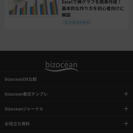
Excelで棒グラフを簡単作成！
基本的な作り方を初心者向けに
解説
喪中はがき
働き方改革
ビジネススキル
年末調整
bizoceanDX比較
bizocean書式テンプレ
bizoceanジャーナル
お役立ち資料