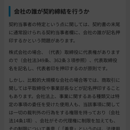
会社の誰が契約締結を行うか
契約当事者の特定という点に関しては、契約書の末尾
に通常設けられる契約当事者欄に、会社の誰が記名押
印するかという問題があります。
株式会社の場合、（代表）取締役に代表権があります
ので（会社法349条、362条３項参照）、代表取締役
名を記名し、代表者印を押印するのが原則です。
しかし、比較的大規模な会社の場合等では、商取引に
関しては平取締役や事業部長などが記名押印すること
もあります。会社法上、事業に関するある種類又は特
定の事項の委任を受けた使用人も、当該事項に関して
は一切の裁判外の行為をする権限を持っており（会社
法14条1項）、会社がその代理権に制限を加えても、
その制限について善意（「善意」というのは、法律用