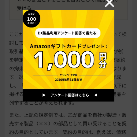
受ける。
ここからは、取引基本契約書の具体的条項について検
討していきます。
取引基本契約書では、まず対象となる商品（目的物）
を特定することが重要です。これによって、当該契約
の拘束力が及ぶ対象商品の範囲が決まることになりま
す。対象商品が多岐にわたる場合には、別紙を作成
し、「取引基本契約書第１条に定める商品は、以下に
掲げるとおりとする。」などと記載して、対象商品を
列挙することが考えられます。
また、上記の規定例では、乙が商品を自社が製造・販
売する製品（××）の部品として買い受けることを契
約の目的としています。契約の目的は、例えば、債務