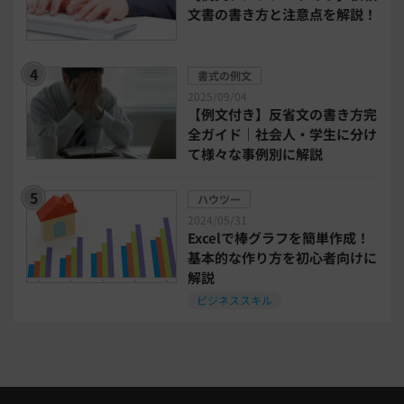
文書の書き方と注意点を解説！
bizoceanお勧め動画
ビジネス支援ガイド
書式の例文
タイアップ
2025/09/04
【例文付き】反省文の書き方完
ニューノーマル時代における企業のあり方
全ガイド｜社会人・学生に分け
て様々な事例別に解説
事業計画
全建統一様式
ハウツー
2024/05/31
インボイス制度解説
税制改正
Excelで棒グラフを簡単作成！
基本的な作り方を初心者向けに
解説
喪中はがき
働き方改革
ビジネススキル
年末調整