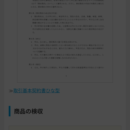
≫
取引基本契約書ひな型
商品の検収