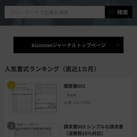
研修システム
受付システム
検索
出張管理システム
賃貸管理システム
入退室管理システム
bizoceanジャーナルトップページ
福利厚生システム
与信管理システム
連結会計システム
人気書式ランキング（直近1カ月）
ERPシステム
MAツール
履歴書001
Excel
チャットボットツール
DL数 128,370回
セキュリティシステム
ワークフロー
請求書003 シンプルな請求書
安否確認(総務)システム
経費精算システム
（消費税10％対応）