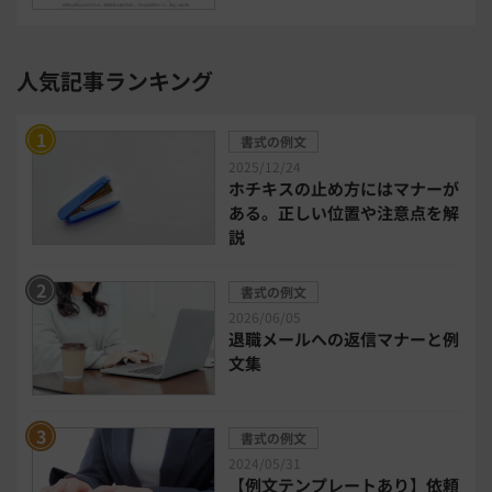
セキュリティ・ゼロトラスト
人気記事ランキング
勤怠管理システム
採用管理システム
書式の例文
労務管理システム
健康管理システム
2025/12/24
ホチキスの止め方にはマナーが
ある。正しい位置や注意点を解
電子契約システム
会計業務システム
説
2026年トレンド
ビジネススキル
書式の例文
2026/06/05
退職メールへの返信マナーと例
DX・デジタル化
電子帳簿保存法
文集
中小企業経営
書式の例文
2024/05/31
民法改正対応書式テンプレート
【例文テンプレートあり】依頼