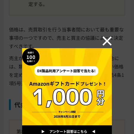
定する。
価格は、売買取引を行う当事者間において最も重要な
事項の一つですので、売主と買主の協議によって決定
すべきです。
売主が下請法における下請事業者に該当する場合に
は、類似品等の価格又は市価に比べて著しく低い価格
を定めると、いわゆる「買いたたき」として同法4条1
項5号違反となりますので、注意が必要です。
代金の支払い
第8条（代金支払い）