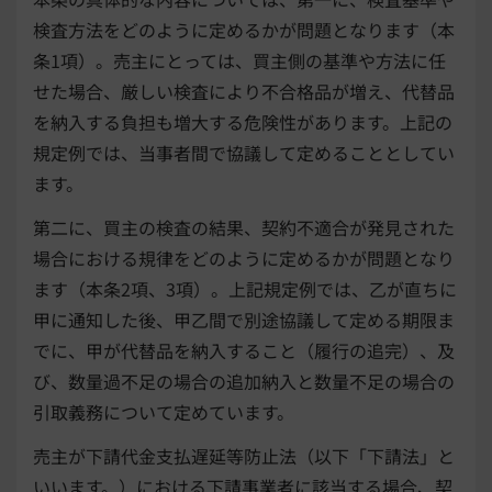
検査方法をどのように定めるかが問題となります（本
条1項）。売主にとっては、買主側の基準や方法に任
せた場合、厳しい検査により不合格品が増え、代替品
を納入する負担も増大する危険性があります。上記の
規定例では、当事者間で協議して定めることとしてい
ます。
第二に、買主の検査の結果、契約不適合が発見された
場合における規律をどのように定めるかが問題となり
ます（本条2項、3項）。上記規定例では、乙が直ちに
甲に通知した後、甲乙間で別途協議して定める期限ま
でに、甲が代替品を納入すること（履行の追完）、及
び、数量過不足の場合の追加納入と数量不足の場合の
引取義務について定めています。
売主が下請代金支払遅延等防止法（以下「下請法」と
いいます。）における下請事業者に該当する場合、契