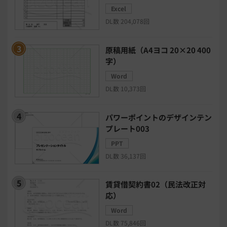
Excel
日程調整システム
日報アプリ
DL数 204,078回
BIツール
CTIシステム
原稿用紙（A4ヨコ 20×20 400
字）
SFA・CRM
クラウドPBX
Word
DL数 10,373回
グループウェア
メール配信システム
パワーポイントのデザインテン
プレート003
モチベーション管理システム
PPT
DL数 36,137回
リモートアクセスツール
賃貸借契約書02（民法改正対
電子請求書システム
人事評価システム
応）
Word
給与計算システム
eラーニングシステム
DL数 75,846回