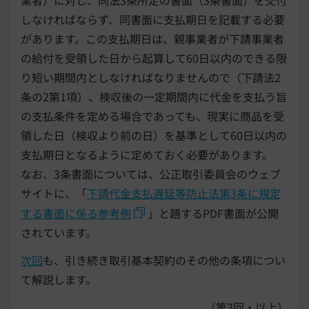
業者）に対し、同法3条所定の書面（3条書面）を交付
しなければならず、同書面に支払期日を記載する必要
があります。この支払期日は、親事業者が下請事業者
の給付を受領した日から起算して60日以内のできる限
り短い期間内としなければなりませんので（下請法2
条の2第1項）、検収後の一定期間内に代金を支払う旨
の支払条件を定める場合であっても、現実に商品を受
領した日（検収より前の日）を基準として60日以内の
支払期日となるように定めておく必要があります。
なお、3条書面については、公正取引委員会のウェブ
サイトに、「
下請代金支払遅延等防止法第3条に規定
する書面に係る参考例
」と題するPDF書面が公開
されています。
次回
も、引き続き取引基本契約のその他の条項につい
て解説します。
（第3回・以上）