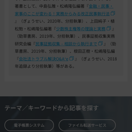
著書として、中島弘雅・松嶋隆弘編著『
金融・民事・
家事のここが変わる！実務からみる改正民事執行法
』（ぎょうせい、2020年、分担執筆）、上田純子・植
松勉・松嶋隆弘編著『
少数株主権等の理論と実務
』
（勁草書房、2019年、分担執筆）、民事証拠収集実務
研究会編『
民事証拠収集－相談から執行まで
』（勁
草書房、2019年、分担執筆）、根田正樹・松嶋隆弘編
『
会社法トラブル解決Q&A⁺e
』（ぎょうせい、2018
年追録より分担執筆）等がある。
テーマ／キーワードから記事を探す
電子帳票システム
ファイル転送サービス