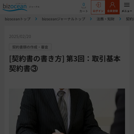
0
カート
ログイン
会員登録
メニュー
bizoceanトップ
bizoceanジャーナルトップ
法務・知財
契約
2025/02/20
契約書類の作成・審査
[契約書の書き方] 第3回：取引基本
契約書③