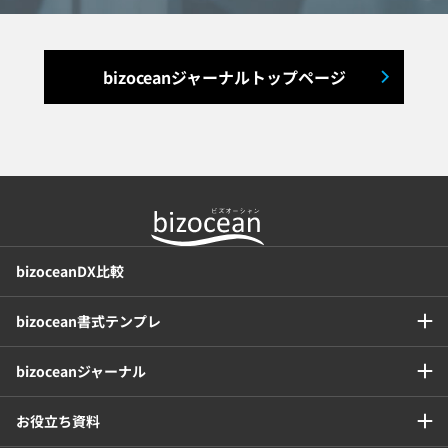
出張管理システム
賃貸管理システム
入退室管理システム
bizoceanジャーナルトップページ
福利厚生システム
与信管理システム
連結会計システム
ERPシステム
MAツール
チャットボットツール
bizoceanDX比較
セキュリティシステム
ワークフロー
bizocean書式テンプレ
安否確認(総務)システム
経費精算システム
bizoceanジャーナル
日程調整システム
日報アプリ
お役立ち資料