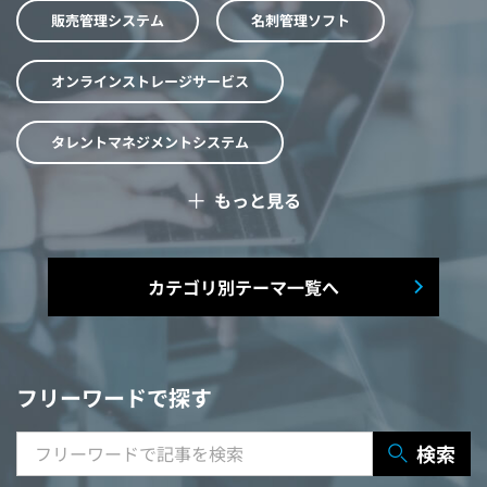
販売管理システム
名刺管理ソフト
オンラインストレージサービス
タレントマネジメントシステム
＋
もっと見る
予算管理システム
Web面接システム
シフト管理システム
カテゴリ別テーマ一覧へ
マニュアル作成システム
契約書レビューシステム
経営管理システム
フリーワードで探す
研修システム
受付システム
検索