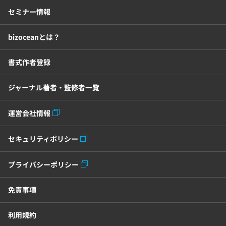
BIツール
CTIシステム
セミナー情報
bizoceanとは？
SFA・CRM
クラウドPBX
書式作者登録
グループウェア
メール配信システム
ジャーナル著者・監修者一覧
モチベーション管理システム
運営会社情報
リモートアクセスツール
セキュリティポリシー
電子請求書システム
人事評価システム
プライバシーポリシー
給与計算システム
eラーニングシステム
免責事項
セキュリティ・ゼロトラスト
利用規約