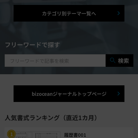
シフト管理システム
カテゴリ別テーマ一覧へ
マニュアル作成システム
契約書レビューシステム
経営管理システム
フリーワードで探す
研修システム
受付システム
検索
出張管理システム
賃貸管理システム
入退室管理システム
bizoceanジャーナルトップページ
福利厚生システム
与信管理システム
連結会計システム
人気書式ランキング（直近1カ月）
ERPシステム
MAツール
履歴書001