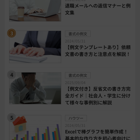
退職メールへの返信マナーと例
DX・デジタル化
電子帳簿保存法
文集
中小企業経営
書式の例文
2024/05/31
民法改正対応書式テンプレート
【例文テンプレートあり】依頼
文書の書き方と注意点を解説！
bizoceanお勧め動画
ビジネス支援ガイド
書式の例文
タイアップ
2025/09/04
【例文付き】反省文の書き方完
ニューノーマル時代における企業のあり方
全ガイド｜社会人・学生に分け
て様々な事例別に解説
事業計画
全建統一様式
ハウツー
2024/05/31
インボイス制度解説
税制改正
Excelで棒グラフを簡単作成！
基本的な作り方を初心者向けに