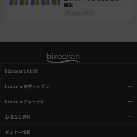
解説
喪中はがき
働き方改革
ビジネススキル
年末調整
bizoceanDX比較
bizocean書式テンプレ
bizoceanジャーナル
お役立ち資料
セミナー情報