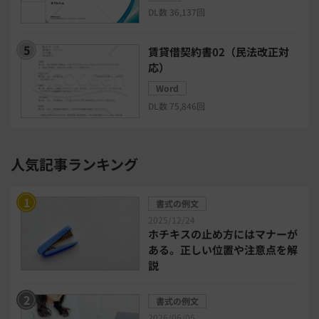
DL数 36,137回
リモートアクセスツール
賃貸借契約書02（民法改正対
電子請求書システム
人事評価システム
応）
Word
給与計算システム
eラーニングシステム
DL数 75,846回
セキュリティ・ゼロトラスト
人気記事ランキング
勤怠管理システム
採用管理システム
書式の例文
労務管理システム
健康管理システム
2025/12/24
ホチキスの止め方にはマナーが
ある。正しい位置や注意点を解
電子契約システム
会計業務システム
説
2026年トレンド
ビジネススキル
書式の例文
2026/06/05