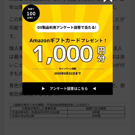
年以降に発生した利益と相殺することができます。
この制度は個人事業主、株式会社共に利用することが
可能ですが、繰越できる期間に大きな違いがありま
す。
個人事業主は3年間利用可能であるのに対して、法人
は最大10年間利用可能になります。赤字決算自体は良
いことではありませんが、企業の業績は浮き沈みが付
きものです。
青色欠損金の繰越控除を10年間利用できることで、節
税効果は高くなります。