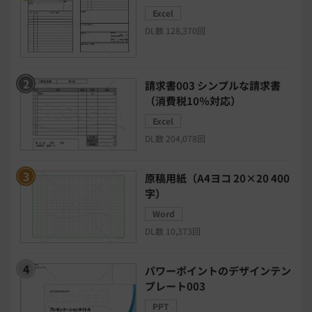
Excel
チャットボットツール
DL数 128,370回
セキュリティシステム
ワークフロー
請求書003 シンプルな請求書
安否確認(総務)システム
経費精算システム
（消費税10％対応）
Excel
日程調整システム
日報アプリ
DL数 204,078回
BIツール
CTIシステム
原稿用紙（A4ヨコ 20×20 400
字）
SFA・CRM
クラウドPBX
Word
DL数 10,373回
グループウェア
メール配信システム
パワーポイントのデザインテン
プレート003
モチベーション管理システム
PPT