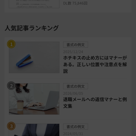
DL数 75,846回
セキュリティ・ゼロトラスト
人気記事ランキング
勤怠管理システム
採用管理システム
書式の例文
労務管理システム
健康管理システム
2025/12/24
ホチキスの止め方にはマナーが
ある。正しい位置や注意点を解
電子契約システム
会計業務システム
説
2026年トレンド
ビジネススキル
書式の例文
2026/06/05
退職メールへの返信マナーと例
DX・デジタル化
電子帳簿保存法
文集
中小企業経営
書式の例文
2024/05/31
民法改正対応書式テンプレート