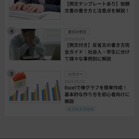
【例文テンプレートあり】依頼
文書の書き方と注意点を解説！
bizoceanお勧め動画
ビジネス支援ガイド
書式の例文
タイアップ
2025/09/04
【例文付き】反省文の書き方完
ニューノーマル時代における企業のあり方
全ガイド｜社会人・学生に分け
て様々な事例別に解説
事業計画
全建統一様式
ハウツー
2024/05/31
インボイス制度解説
税制改正
Excelで棒グラフを簡単作成！
基本的な作り方を初心者向けに
解説
喪中はがき
働き方改革
ビジネススキル
年末調整