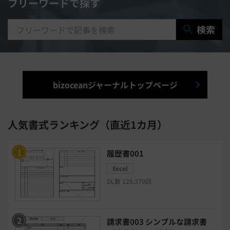
フリーワードで探す
研修システム
受付システム
検索
出張管理システム
賃貸管理システム
入退室管理システム
bizoceanジャーナルトップページ
福利厚生システム
与信管理システム
連結会計システム
人気書式ランキング（直近1カ月）
ERPシステム
MAツール
履歴書001
Excel
チャットボットツール
DL数 128,370回
セキュリティシステム
ワークフロー
請求書003 シンプルな請求書
安否確認(総務)システム
経費精算システム