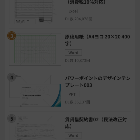
（消費税10％対応）
Excel
日程調整システム
日報アプリ
DL数 204,078回
BIツール
CTIシステム
原稿用紙（A4ヨコ 20×20 400
字）
SFA・CRM
クラウドPBX
Word
DL数 10,373回
グループウェア
メール配信システム
パワーポイントのデザインテン
プレート003
モチベーション管理システム
PPT
DL数 36,137回
リモートアクセスツール
賃貸借契約書02（民法改正対
電子請求書システム
人事評価システム
応）
Word
給与計算システム
eラーニングシステム