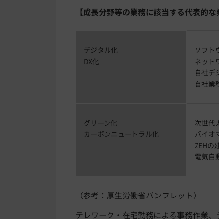
【成長分野等の業務に該当する代表的な
デジタル化
ソフト
DX化
ネット
自社デ
自社業務
グリーン化
次世代
カーボンニュートラル化
バイオ
ZEHの
電気自
（参考：厚生労働省パンフレット）
テレワーク・在宅勤務による事務作業、