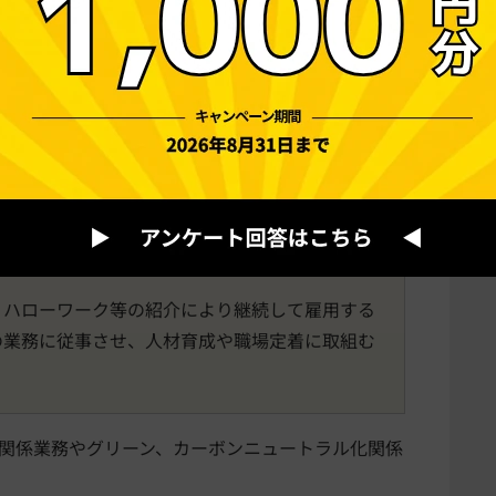
ローワークに就労支援の要請があった生活保護受給者等
成長分野人材確保・育成コース」が加わりました。
図るとともに、成長分野への労働移動の円滑化を図
人材確保・育成コース）】
、ハローワーク等の紹介により継続して雇用する
の業務に従事させ、人材育成や職場定着に取組む
化関係業務やグリーン、カーボンニュートラル化関係