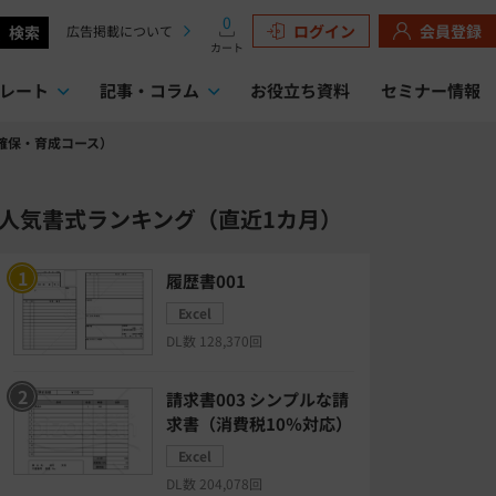
0
ログイン
会員登録
検索
広告掲載について
カート
レート
記事・コラム
お役立ち資料
セミナー情報
確保・育成コース）
検索
人気書式ランキング（直近1カ月）
履歴書001
Excel
DL数 128,370回
請求書003 シンプルな請
求書（消費税10％対応）
Excel
DL数 204,078回