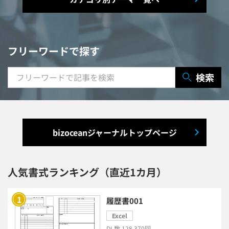
マニュアル作成システム
契約書レビューシステム
経営管理システム
フリーワードで探す
研修システム
受付システム
検索
出張管理システム
賃貸管理システム
入退室管理システム
bizoceanジャーナルトップページ
福利厚生システム
与信管理システム
連結会計システム
人気書式ランキング（直近1カ月）
ERPシステム
MAツール
履歴書001
Excel
チャットボットツール
DL数 128,370回