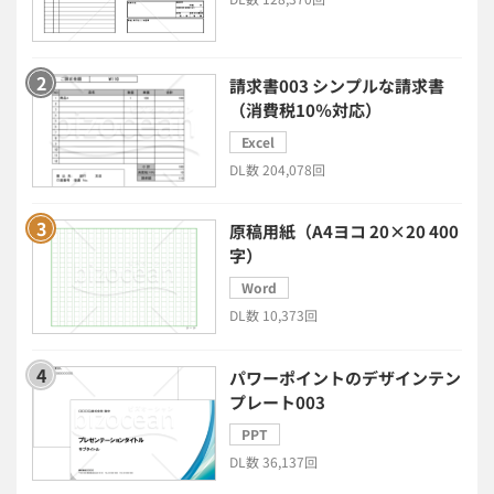
セキュリティシステム
ワークフロー
請求書003 シンプルな請求書
安否確認(総務)システム
経費精算システム
（消費税10％対応）
Excel
日程調整システム
日報アプリ
DL数 204,078回
BIツール
CTIシステム
原稿用紙（A4ヨコ 20×20 400
字）
SFA・CRM
クラウドPBX
Word
DL数 10,373回
グループウェア
メール配信システム
パワーポイントのデザインテン
プレート003
モチベーション管理システム
PPT
DL数 36,137回
リモートアクセスツール