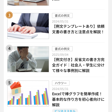
中小企業経営
書式の例文
2024/05/31
民法改正対応書式テンプレート
【例文テンプレートあり】依頼
文書の書き方と注意点を解説！
bizoceanお勧め動画
ビジネス支援ガイド
書式の例文
タイアップ
2025/09/04
【例文付き】反省文の書き方完
ニューノーマル時代における企業のあり方
全ガイド｜社会人・学生に分け
て様々な事例別に解説
事業計画
全建統一様式
ハウツー
2024/05/31
インボイス制度解説
税制改正
Excelで棒グラフを簡単作成！
基本的な作り方を初心者向けに
解説
喪中はがき
働き方改革
ビジネススキル