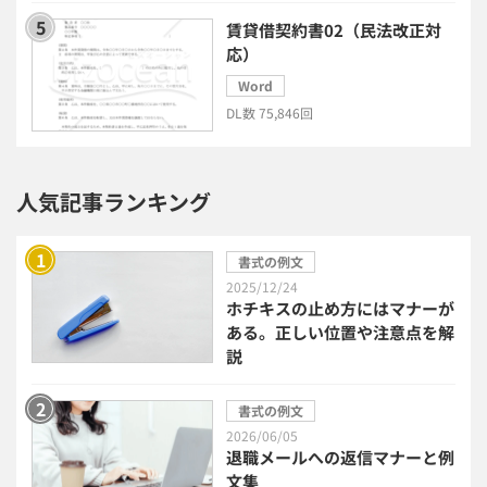
賃貸借契約書02（民法改正対
電子請求書システム
人事評価システム
応）
Word
給与計算システム
eラーニングシステム
DL数 75,846回
セキュリティ・ゼロトラスト
人気記事ランキング
勤怠管理システム
採用管理システム
書式の例文
労務管理システム
健康管理システム
2025/12/24
ホチキスの止め方にはマナーが
ある。正しい位置や注意点を解
電子契約システム
会計業務システム
説
2026年トレンド
ビジネススキル
書式の例文
2026/06/05
退職メールへの返信マナーと例
DX・デジタル化
電子帳簿保存法
文集