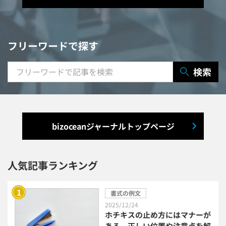
マニュアル作成システム
契約書レビューシステム
経営管理システム
フリーワードで探す
研修システム
受付システム
検索
出張管理システム
賃貸管理システム
入退室管理システム
bizoceanジャーナルトップページ
福利厚生システム
与信管理システム
連結会計システム
人気記事ランキング
ERPシステム
MAツール
書式の例文
2025/12/24
チャットボットツール
ホチキスの止め方にはマナーが
ある。正しい位置や注意点を解