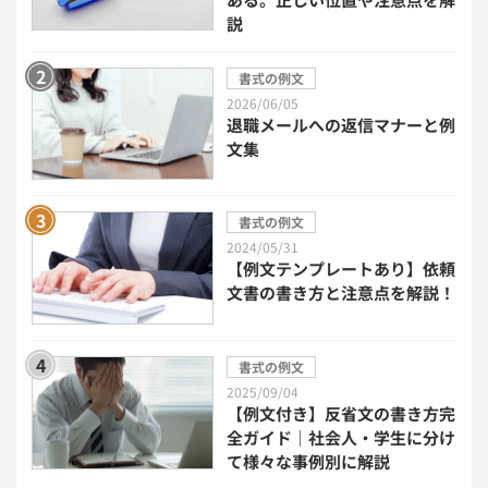
説
セキュリティシステム
ワークフロー
書式の例文
安否確認(総務)システム
経費精算システム
2026/06/05
退職メールへの返信マナーと例
日程調整システム
文集
日報アプリ
BIツール
CTIシステム
書式の例文
2024/05/31
【例文テンプレートあり】依頼
SFA・CRM
クラウドPBX
文書の書き方と注意点を解説！
グループウェア
メール配信システム
書式の例文
モチベーション管理システム
2025/09/04
【例文付き】反省文の書き方完
全ガイド｜社会人・学生に分け
リモートアクセスツール
て様々な事例別に解説