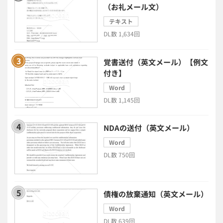
（お礼メール文）
中小企業経営
テキスト
DL数 1,634回
民法改正対応書式テンプレート
覚書送付（英文メール）【例文
bizoceanお勧め動画
ビジネス支援ガイド
付き】
Word
タイアップ
DL数 1,145回
ニューノーマル時代における企業のあり方
NDAの送付（英文メール）
Word
事業計画
全建統一様式
DL数 750回
インボイス制度解説
税制改正
債権の放棄通知（英文メール）
喪中はがき
働き方改革
Word
DL数 639回