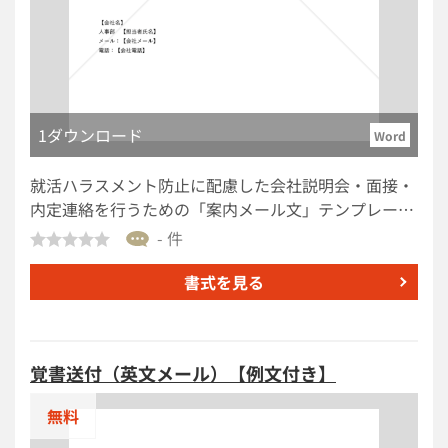
1ダウンロード
Word
就活ハラスメント防止に配慮した会社説明会・面接・
内定連絡を行うための「案内メール文」テンプレート
です。 説明会案内、一次面接案内、内定通知の3場面
- 件
に対応しており、件名、あいさつ、日時・場所・持ち
物などの基本項目に加え、公正な採用選考への配慮や
書式を見る
相談窓口の案内を盛り込みやすい構成です。 ■就活ハ
ラスメント防止対応 説明会・面接案内メール文面とは
採用関係者が求職者に送付する説明会案内、面接案
覚書送付（英文メール）【例文付き】
内、内定連絡のメール文面をまとめたテンプレートで
す。厚生労働省は、公正な採用選考について、応募者
無料
の基本的人権を尊重し、適性・能力に基づく基準で採