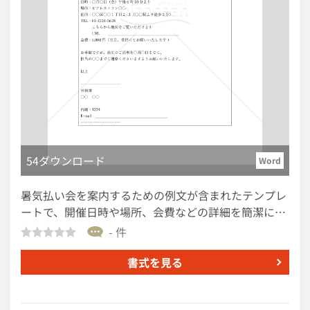
＞ 契約関連資料を送付する際は、準拠法や合意管轄に
関する条項の有無・内容を事前に確認しましょう。 ＜
返送方法を明確に案内＞ PDF返信や郵送など、署名済
み書類の返送方法を具体的に記載しましょう。 ■テン
プレートの利用メリット ＜海外取引先とのやり取りを
円滑化＞ 署名依頼やスケジュール共有を整理して伝え
られるため、コミュニケーションミスの防止につなが
ります。 ＜Word形式で自由に編集＞ 案件内容や取引
先に応じて、文章やスケジュールを柔軟に調整可能で
す。 ※覚書（MOU）は内容により法的拘束力を有す
54ダウンロード
Word
る場合があるため、拘束力の有無（non-binding条項
の有無等）を明確にするとともに、電子署名の有効性
暑気払い会を案内するための例文が含まれたテンプレ
を含め、相手国の法制度や当事者間の合意に基づく事
ートで、開催日時や場所、会費などの詳細を簡潔に記
前確認が重要です。実際の契約締結や内容の判断にあ
載した構成になっています。Word形式のため、メー
- 件
たっては、弁護士等の専門家へご相談ください。
ル以外の文書としても活用可能です。案内文作成の短
縮とともにイベントの成功をサポートしましょう！ ■
書式を見る
暑気払い会の案内メールとは 同僚やチームメンバーに
イベント開催の詳細を伝えるための文書です。 ■利用