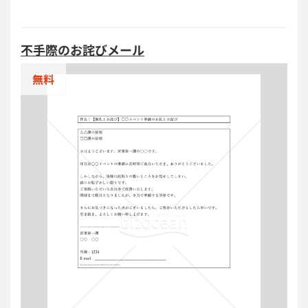
講師招待（例：マーケティングイベントでの登壇依
頼） ・業界専門家や有識者に対する講演依頼（例：技
術フォーラムや経済セミナー） ・社内研修や企業イベ
不手際のお詫びメール
ントでのゲストスピーカー依頼（例：社員向け講演会
の企画） ・大学・教育機関での特別講義やキャリア講
無料
演の依頼（例：学生向け講義） ■利用・作成時のポイ
ント ＜講演の主旨と目的を明確に伝える＞ 「本セミ
ナーでは○○業界の最新動向について講演いただきたく
存じます」と、登壇の意義を明確に説明する。 ＜講演
の具体的な条件を明示＞ 「○月○日（○）午後○時～○
時、弊社○○ホールにてご講演をお願い申し上げます」
と、日程・会場を明記する。 ＜謝礼と交通費の支給に
ついて明確にする＞ 「謝礼は○○円（税込）、お車代
は実費をお支払いいたします」と、金額を具体的に記
載する。 ■テンプレートの利用メリット ＜講師とのス
ムーズな調整が可能＞ 講演条件を明確に伝えること
で、依頼の受諾・調整が迅速に行える。 ＜業務の効率
化＞ 統一フォーマットを使用することで、講演依頼の
準備ややり取りの手間を軽減できる。 ＜編集の柔軟性