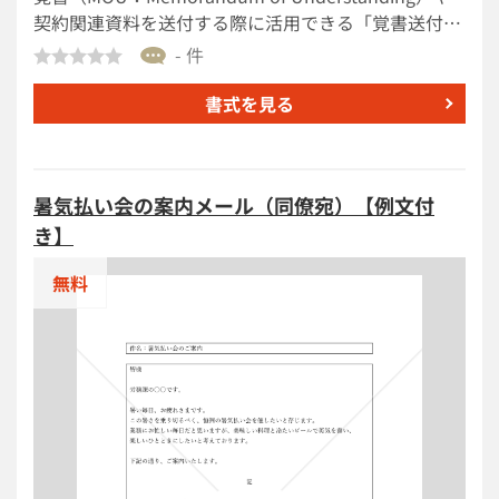
要です。 ■テンプレートの利用メリット ＜採用連絡の
契約関連資料を送付する際に活用できる「覚書送付
標準化で時短につながる＞ 説明会、面接、内定連絡の
（英文メール）」テンプレートです。覚書の修正版送
- 件
文面をまとめて整備できるため、担当者ごとの差を抑
付、署名依頼、返送方法の案内、今後のスケジュール
えつつ、メール作成時間を短縮できます。 ＜無料です
共有までを整理して記載できる構成になっています。
書式を見る
ぐに使える＞ ダウンロード後すぐに採用連絡の整備へ
■覚書送付状とは 覚書や基本合意書、契約書案などを
着手できます。 ＜Word形式で編集しやすい＞ 自社
相手方へ送付する際に、その文書の趣旨、同封・添付
名、日時、場所、相談窓口などを実情に合わせて書き
資料の内容、確認や署名の依頼事項、返送方法などを
換えやすく、社内運用に合わせた調整もスムーズで
暑気払い会の案内メール（同僚宛）【例文付
簡潔に伝えるための文書です。契約交渉や合意形成の
す。
き】
過程で認識違いを防ぎ、文書授受の事実や依頼内容を
整理して記録性を高める役割があります。 ■テンプレ
無料
ートの利用シーン ＜海外取引先へ覚書を送付する場合
に＞ 合弁事業やライセンス契約などの覚書を送付する
際の英文メールとして活用できます。 ＜契約締結前の
調整連絡に＞ 修正版の共有や変更点説明、署名依頼を
スムーズに行いたい場面で役立ちます。 ＜案件スケジ
ュールを同時に共有したいとき＞ 今後のレビュー日程
や打ち合わせ予定を整理して共有したい場合に便利で
す。 ■作成・利用時のポイント ＜準拠法・管轄の確認