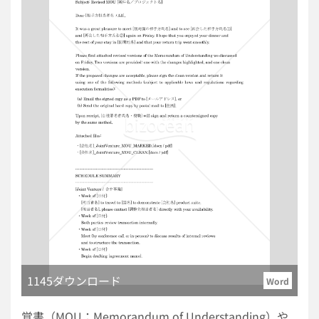
用選考を行うことを基本としています。 ■テンプレー
トの利用シーン ＜会社説明会の案内を統一したいとき
＞ 開催日時、場所、所要時間、持ち物に加え、就活ハ
ラスメント防止への取組姿勢もあわせて案内できま
す。 ＜一次面接の連絡を適切に行いたいとき＞ 面接
形式、場所、持ち物、相談窓口を整理して伝えられる
ため、応募者の不安軽減と案内漏れ防止に役立ちま
す。 ＜内定連絡と労働条件明示をあわせて進めたいと
き＞ 内定通知書や労働条件明示書、内定承諾書への導
線を整えやすく、入社前手続きを円滑に進められま
す。 ■作成・利用時のポイント ＜職務に無関係な質問
を想起させる表現を避ける＞ 私生活や思想信条に関わ
る事項を前提とした表現は避けるのが安全です。 ＜相
談窓口の記載を具体化＞ 社内窓口だけでなく、必要に
応じて外部相談窓口も明記すると、求職者が相談しや
すい体制を示しやすくなります。 ＜内定時の添付書類
との整合を確認＞ 労働条件明示書に記載する就業場
1145ダウンロード
Word
所、業務内容、始業終業時刻、賃金、退職に関する事
項などは、実際の雇用条件と齟齬がないよう確認が必
覚書（MOU：Memorandum of Understanding）や