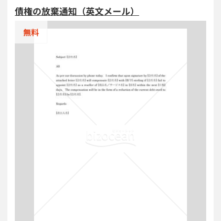
シーン ＜社内イベントの案内＞ 暑気払い会や歓送迎
債権の放棄通知（英文メール）
会など、同僚向けのカジュアルな社内イベントの通知
として使用します。 ＜出欠確認の依頼＞ メール内で
無料
出欠の返信を依頼し、参加者の人数を把握する際に活
用します。 ■作成時のポイント ＜イベントの趣旨を明
確に記載＞ 暑気払い会の目的や趣旨を簡潔に説明し、
参加者の興味を引く内容にします。 ＜開催情報を具体
的に記載＞ 日時、場所、連絡先、会費などの詳細を漏
れなく記載します。 ＜返信期限を明示＞ 出欠確認の
締切日を明確に記載し、返信を促します。 ＜リンクを
活用＞ 会場の地図や詳細情報へのリンクを添付し、参
加者が簡単にアクセスできるようにします。 ■テンプ
レートの利用メリット ＜効率的な案内作成＞ 例文を
参考にし、短時間で効果的な案内メールを作成可能で
す。 ＜視覚的にわかりやすい構成＞ 必要情報が整理
されており、参加者への的確な伝達をサポートしま
す。 ＜編集の柔軟性＞ イベント内容に応じた編集・
カスタマイズが容易です。