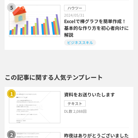
電子請求書システム
人事評価システム
ハウツー
2024/05/31
Excelで棒グラフを簡単作成！
給与計算システム
eラーニングシステム
基本的な作り方を初心者向けに
解説
セキュリティ・ゼロトラスト
ビジネススキル
勤怠管理システム
採用管理システム
この記事に関する人気テンプレート
労務管理システム
健康管理システム
電子契約システム
会計業務システム
資料をお送りいたします
テキスト
2026年トレンド
ビジネススキル
DL数 2,088回
DX・デジタル化
電子帳簿保存法
昨夜はありがとうございました