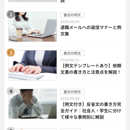
説
2026年トレンド
ビジネススキル
書式の例文
2026/06/05
退職メールへの返信マナーと例
DX・デジタル化
電子帳簿保存法
文集
中小企業経営
書式の例文
2024/05/31
民法改正対応書式テンプレート
【例文テンプレートあり】依頼
文書の書き方と注意点を解説！
bizoceanお勧め動画
ビジネス支援ガイド
書式の例文
タイアップ
2025/09/04
【例文付き】反省文の書き方完
ニューノーマル時代における企業のあり方
全ガイド｜社会人・学生に分け
て様々な事例別に解説
事業計画
全建統一様式