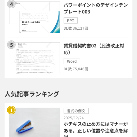
パワーポイントのデザインテン
プレート003
モチベーション管理システム
PPT
DL数 36,137回
リモートアクセスツール
賃貸借契約書02（民法改正対
電子請求書システム
人事評価システム
応）
Word
給与計算システム
eラーニングシステム
DL数 75,846回
セキュリティ・ゼロトラスト
人気記事ランキング
勤怠管理システム
採用管理システム
書式の例文
労務管理システム
健康管理システム
2025/12/24
ホチキスの止め方にはマナーが
ある。正しい位置や注意点を解
電子契約システム
会計業務システム