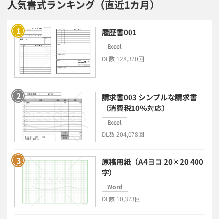
人気書式ランキング（直近1カ月）
ERPシステム
MAツール
履歴書001
Excel
チャットボットツール
DL数 128,370回
セキュリティシステム
ワークフロー
請求書003 シンプルな請求書
安否確認(総務)システム
経費精算システム
（消費税10％対応）
Excel
日程調整システム
日報アプリ
DL数 204,078回
BIツール
CTIシステム
原稿用紙（A4ヨコ 20×20 400
字）
SFA・CRM
クラウドPBX
Word
DL数 10,373回
グループウェア
メール配信システム