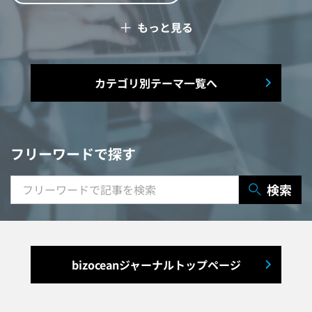
＋
もっと見る
予算管理システム
Web面接システム
シフト管理システム
カテゴリ別テーマ一覧へ
マニュアル作成システム
契約書レビューシステム
経営管理システム
フリーワードで探す
研修システム
受付システム
検索
出張管理システム
賃貸管理システム
入退室管理システム
bizoceanジャーナルトップページ
福利厚生システム
与信管理システム
連結会計システム