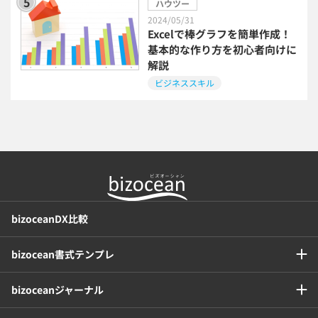
ハウツー
2024/05/31
インボイス制度解説
税制改正
Excelで棒グラフを簡単作成！
基本的な作り方を初心者向けに
解説
喪中はがき
働き方改革
ビジネススキル
年末調整
bizoceanDX比較
bizocean書式テンプレ
bizoceanジャーナル