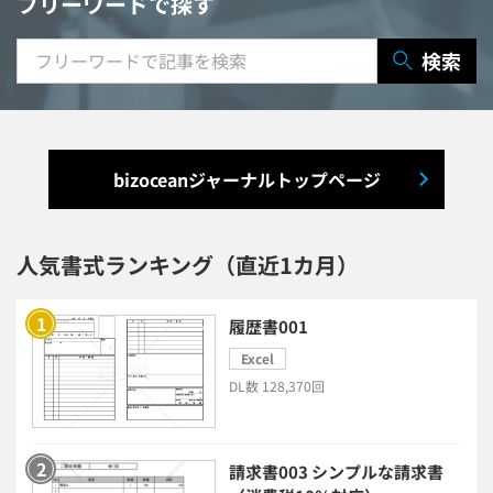
フリーワードで探す
研修システム
受付システム
検索
出張管理システム
賃貸管理システム
入退室管理システム
bizoceanジャーナルトップページ
福利厚生システム
与信管理システム
連結会計システム
人気書式ランキング（直近1カ月）
ERPシステム
MAツール
履歴書001
Excel
チャットボットツール
DL数 128,370回
セキュリティシステム
ワークフロー
請求書003 シンプルな請求書
安否確認(総務)システム
経費精算システム