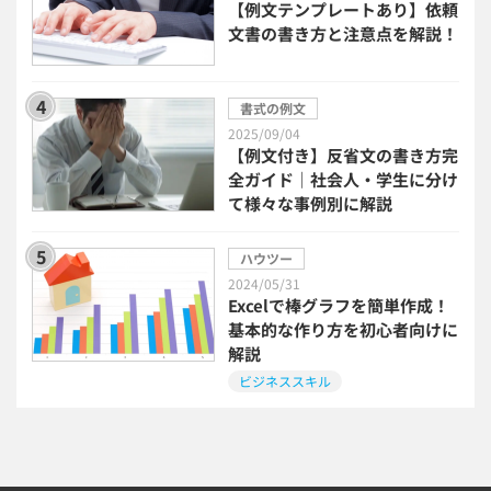
【例文テンプレートあり】依頼
文書の書き方と注意点を解説！
bizoceanお勧め動画
ビジネス支援ガイド
書式の例文
タイアップ
2025/09/04
【例文付き】反省文の書き方完
ニューノーマル時代における企業のあり方
全ガイド｜社会人・学生に分け
て様々な事例別に解説
事業計画
全建統一様式
ハウツー
2024/05/31
インボイス制度解説
税制改正
Excelで棒グラフを簡単作成！
基本的な作り方を初心者向けに
解説
喪中はがき
働き方改革
ビジネススキル
年末調整