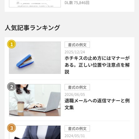
DL数 75,846回
セキュリティ・ゼロトラスト
人気記事ランキング
勤怠管理システム
採用管理システム
書式の例文
労務管理システム
健康管理システム
2025/12/24
ホチキスの止め方にはマナーが
ある。正しい位置や注意点を解
電子契約システム
会計業務システム
説
2026年トレンド
ビジネススキル
書式の例文
2026/06/05
退職メールへの返信マナーと例
DX・デジタル化
電子帳簿保存法
文集
中小企業経営
書式の例文
2024/05/31
民法改正対応書式テンプレート