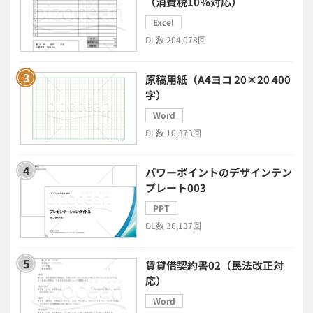
（消費税10％対応）
Excel
日程調整システム
日報アプリ
DL数 204,078回
BIツール
CTIシステム
原稿用紙（A4ヨコ 20×20 400
字）
SFA・CRM
クラウドPBX
Word
DL数 10,373回
グループウェア
メール配信システム
パワーポイントのデザインテン
プレート003
モチベーション管理システム
PPT
DL数 36,137回
リモートアクセスツール
賃貸借契約書02（民法改正対
電子請求書システム
人事評価システム
応）
Word
給与計算システム
eラーニングシステム