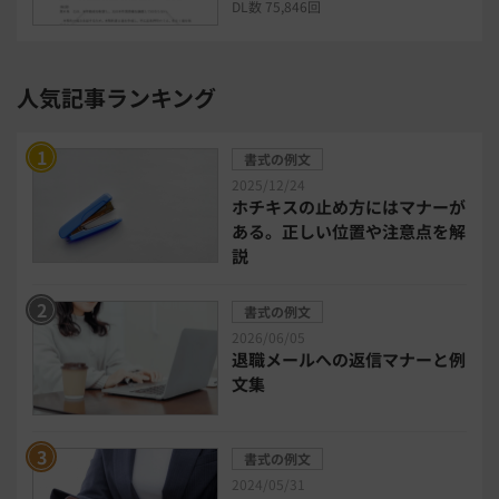
DL数 75,846回
セキュリティ・ゼロトラスト
人気記事ランキング
勤怠管理システム
採用管理システム
書式の例文
労務管理システム
健康管理システム
2025/12/24
ホチキスの止め方にはマナーが
ある。正しい位置や注意点を解
電子契約システム
会計業務システム
説
2026年トレンド
ビジネススキル
書式の例文
2026/06/05
退職メールへの返信マナーと例
DX・デジタル化
電子帳簿保存法
文集
中小企業経営
書式の例文
2024/05/31
民法改正対応書式テンプレート