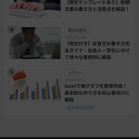
【例文テンプレートあり】依頼
文書の書き方と注意点を解説！
bizoceanお勧め動画
ビジネス支援ガイド
書式の例文
タイアップ
2025/09/04
【例文付き】反省文の書き方完
ニューノーマル時代における企業のあり方
全ガイド｜社会人・学生に分け
て様々な事例別に解説
事業計画
全建統一様式
ハウツー
2024/05/31
インボイス制度解説
税制改正
Excelで棒グラフを簡単作成！
基本的な作り方を初心者向けに
解説
喪中はがき
働き方改革
ビジネススキル
年末調整