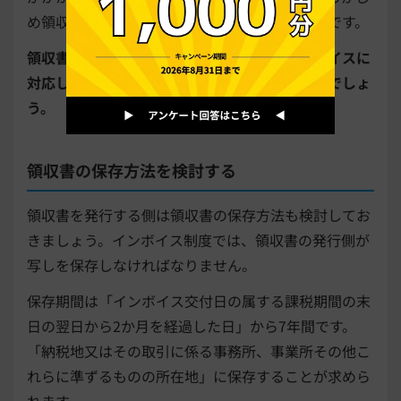
め領収書のフォーマットを変更しておくと便利です。
領収書の発行頻度が高い場合などには、インボイスに
対応した会計システムの導入も検討すると良いでしょ
う。
領収書の保存方法を検討する
領収書を発行する側は領収書の保存方法も検討してお
きましょう。インボイス制度では、領収書の発行側が
写しを保存しなければなりません。
保存期間は「インボイス交付日の属する課税期間の末
日の翌日から2か月を経過した日」から7年間です。
「納税地又はその取引に係る事務所、事業所その他こ
れらに準ずるものの所在地」に保存することが求めら