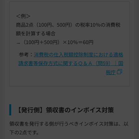
＜例＞
商品2点（100円、500円）の税率10％の消費税
額を計算する場合
→（100円＋500円）×10％＝60円
参考：
消費税の仕入税額控除制度における適格
請求書等保存方式に関するＱ＆Ａ（問59）｜国
税庁
【発行側】領収書のインボイス対策
領収書を発行する側が行うべきインボイス対策は、以
下の2点です。