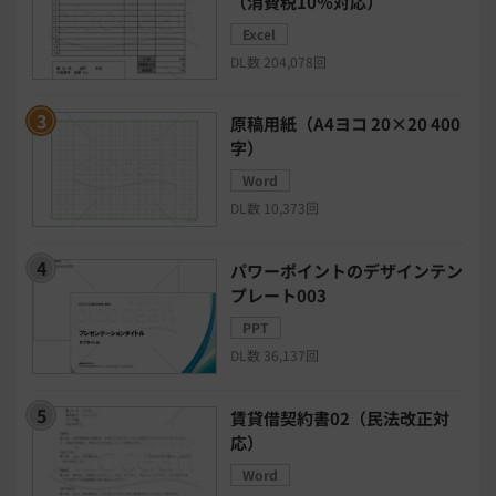
（消費税10％対応）
Excel
日程調整システム
日報アプリ
DL数 204,078回
BIツール
CTIシステム
原稿用紙（A4ヨコ 20×20 400
字）
SFA・CRM
クラウドPBX
Word
DL数 10,373回
グループウェア
メール配信システム
パワーポイントのデザインテン
プレート003
モチベーション管理システム
PPT
DL数 36,137回
リモートアクセスツール
賃貸借契約書02（民法改正対
電子請求書システム
人事評価システム
応）
Word
給与計算システム
eラーニングシステム