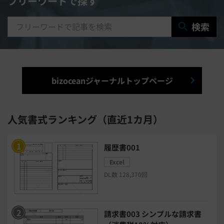
フリーワードで探す
研修システム
受付システム
検索
出張管理システム
賃貸管理システム
入退室管理システム
bizoceanジャーナルトップページ
福利厚生システム
与信管理システム
連結会計システム
人気書式ランキング（直近1カ月）
ERPシステム
MAツール
履歴書001
Excel
チャットボットツール
DL数 128,370回
セキュリティシステム
ワークフロー
請求書003 シンプルな請求書
安否確認(総務)システム
経費精算システム