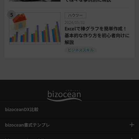
事業計画
全建統一様式
ハウツー
2024/05/31
インボイス制度解説
税制改正
Excelで棒グラフを簡単作成！
基本的な作り方を初心者向けに
解説
喪中はがき
働き方改革
ビジネススキル
年末調整
bizoceanDX比較
bizocean書式テンプレ