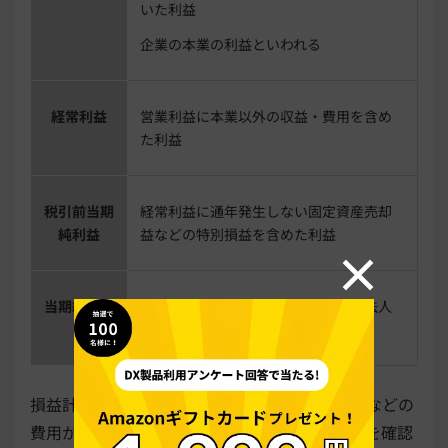
いた利益
企業の本業の利益といわれる
経常利益
営業利益に本業以外の収益・費用を含め
た利益
税引前当期
経常利益に通年発生しない固定資産売却
純利益
益などの特別損益を含めた利益
当期純利益
会計期間の全収益から全ての費用・法人
税などを差し引いた利益
損益計算書では、原価率や人件費、広告宣伝費などの
費用がどれくらいかかっているか、損益分岐点を確認