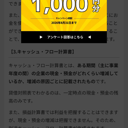
できます。
また、他社の損益計算書と比較することで、どこにお
金を使っているかを比較でき、企業の戦略を見ること
ができます。さらに、過去の損益計算書と比較するこ
とで、売上の伸びや企業の成長度合いがわかります。
【3.キャッシュ・フロー計算書】
キャッシュ・フロー計算書とは、
ある期間（主に事業
年度の間）の企業の現金・預金がどれくらい増減して
いるか、増減の原因ごとに記載されたもの
です。
貸借対照表でわかるのは、一定時点の現金・預金の残
高のみです。
また、損益計算書では利益を把握することはできます
が、現金・預金の増減は把握できません。そのため、
別途キャッシュ・フロー計算書が作成されます。