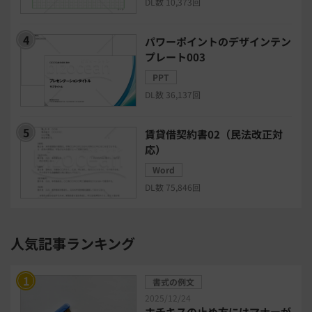
DL数 10,373回
グループウェア
メール配信システム
パワーポイントのデザインテン
プレート003
モチベーション管理システム
PPT
DL数 36,137回
リモートアクセスツール
賃貸借契約書02（民法改正対
電子請求書システム
人事評価システム
応）
Word
給与計算システム
eラーニングシステム
DL数 75,846回
セキュリティ・ゼロトラスト
人気記事ランキング
勤怠管理システム
採用管理システム
書式の例文
労務管理システム
健康管理システム
2025/12/24
ホチキスの止め方にはマナーが