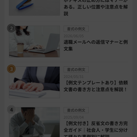
ある。正しい位置や注意点を解
電子契約システム
会計業務システム
説
2026年トレンド
ビジネススキル
書式の例文
2026/06/05
退職メールへの返信マナーと例
DX・デジタル化
電子帳簿保存法
文集
中小企業経営
書式の例文
2024/05/31
民法改正対応書式テンプレート
【例文テンプレートあり】依頼
文書の書き方と注意点を解説！
bizoceanお勧め動画
ビジネス支援ガイド
書式の例文
タイアップ
2025/09/04
【例文付き】反省文の書き方完
ニューノーマル時代における企業のあり方
全ガイド｜社会人・学生に分け
て様々な事例別に解説