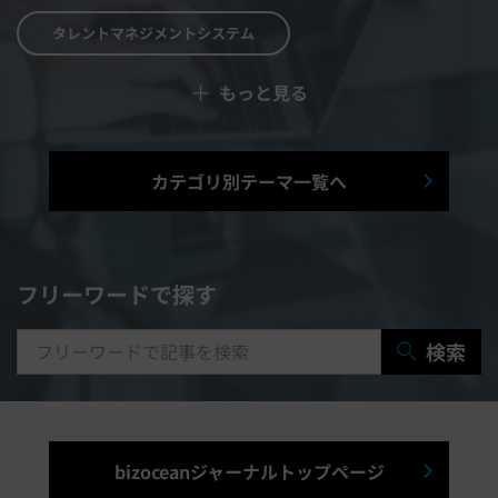
タレントマネジメントシステム
＋
もっと見る
予算管理システム
Web面接システム
シフト管理システム
カテゴリ別テーマ一覧へ
マニュアル作成システム
契約書レビューシステム
経営管理システム
フリーワードで探す
研修システム
受付システム
検索
出張管理システム
賃貸管理システム
入退室管理システム
bizoceanジャーナルトップページ
福利厚生システム