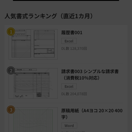
与信管理システム
連結会計システム
人気書式ランキング（直近1カ月）
ERPシステム
MAツール
履歴書001
Excel
チャットボットツール
DL数 128,370回
セキュリティシステム
ワークフロー
請求書003 シンプルな請求書
安否確認(総務)システム
経費精算システム
（消費税10％対応）
Excel
日程調整システム
日報アプリ
DL数 204,078回
BIツール
CTIシステム
原稿用紙（A4ヨコ 20×20 400
字）
SFA・CRM
クラウドPBX
Word