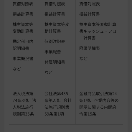
貸借対照表
貸借対照表
貸借対照表
損益計算書
損益計算書
損益計算書
株主資本等
株主資本等変
株主資本等変動計算
変動計算書
動計算書
書キャッシュ・フロ
ー計算書
勘定科目内
個別注記表
訳明細書
附属明細表
事業報告
事業概況書
など
付属明細書
など
など
法人税法第
会社法第435
金融商品取引法第24
74条3項、法
条第2項、会社
条1項、企業内容等の
人税法施行
法施行規則第
開示に関する内閣府
規則第35条
59条第1項
令第15条