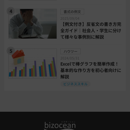
書式の例文
タイアップ
2025/09/04
【例文付き】反省文の書き方完
ニューノーマル時代における企業のあり方
全ガイド｜社会人・学生に分け
て様々な事例別に解説
事業計画
全建統一様式
ハウツー
2024/05/31
インボイス制度解説
税制改正
Excelで棒グラフを簡単作成！
基本的な作り方を初心者向けに
解説
喪中はがき
働き方改革
ビジネススキル
年末調整