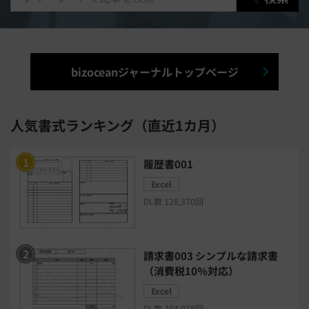
出張管理システム
賃貸管理システム
入退室管理システム
bizoceanジャーナルトップページ
福利厚生システム
与信管理システム
連結会計システム
人気書式ランキング（直近1カ月）
ERPシステム
MAツール
履歴書001
Excel
チャットボットツール
DL数 128,370回
セキュリティシステム
ワークフロー
請求書003 シンプルな請求書
安否確認(総務)システム
経費精算システム
（消費税10％対応）
Excel
日程調整システム
日報アプリ
DL数 204,078回