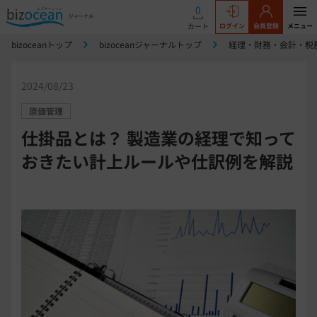
0
カート
ログイン
会員登録
メニュー
bizoceanトップ
bizoceanジャーナルトップ
経理・財務・会計・税
2024/08/23
原価管理
仕掛品とは？ 製造業の経理で知って
おきたい計上ルールや仕訳例を解説