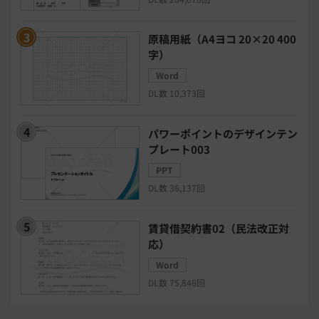
BIツール
CTIシステム
原稿用紙（A4ヨコ 20×20 400
字）
SFA・CRM
クラウドPBX
Word
DL数 10,373回
グループウェア
メール配信システム
パワーポイントのデザインテン
プレート003
モチベーション管理システム
PPT
DL数 36,137回
リモートアクセスツール
賃貸借契約書02（民法改正対
電子請求書システム
人事評価システム
応）
Word
給与計算システム
eラーニングシステム
DL数 75,846回
セキュリティ・ゼロトラスト