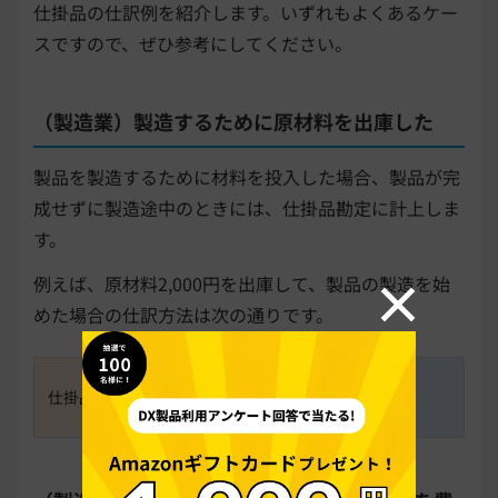
仕掛品の仕訳例を紹介します。いずれもよくあるケー
スですので、ぜひ参考にしてください。
（製造業）製造するために原材料を出庫した
製品を製造するために材料を投入した場合、製品が完
成せずに製造途中のときには、仕掛品勘定に計上しま
す。
例えば、原材料2,000円を出庫して、製品の製造を始
めた場合の仕訳方法は次の通りです。
仕掛品
2,000
材料費
2,000