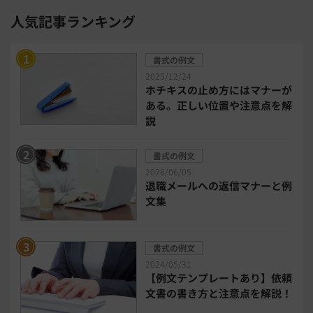
人気記事ランキング
勤怠管理システム
採用管理システム
書式の例文
労務管理システム
健康管理システム
2025/12/24
ホチキスの止め方にはマナーが
ある。正しい位置や注意点を解
電子契約システム
会計業務システム
説
2026年トレンド
ビジネススキル
書式の例文
2026/06/05
退職メールへの返信マナーと例
DX・デジタル化
電子帳簿保存法
文集
中小企業経営
書式の例文
2024/05/31
民法改正対応書式テンプレート
【例文テンプレートあり】依頼
文書の書き方と注意点を解説！
bizoceanお勧め動画
ビジネス支援ガイド