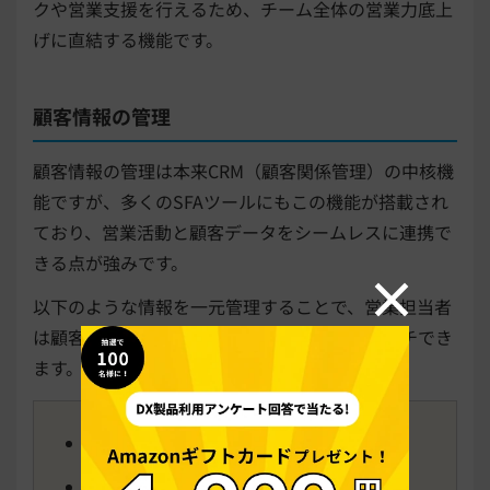
クや営業支援を行えるため、チーム全体の営業力底上
げに直結する機能です。
顧客情報の管理
顧客情報の管理は本来CRM（顧客関係管理）の中核機
能ですが、多くのSFAツールにもこの機能が搭載され
ており、営業活動と顧客データをシームレスに連携で
きる点が強みです。
以下のような情報を一元管理することで、営業担当者
は顧客の状況を素早く把握したうえでアプローチでき
ます。
企業名
担当者名