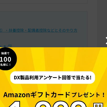
税）・扶養控除・配偶者控除などとそのやり方
り方
 助成金などの課税関係
間に自己又は自己と生計を一にする配偶者やその他の
いて、その支払った医療費が一定額を超えるとき
額（下記
「医療費控除の対象となる金額」
参照）の
を
医療費控除
といいます。