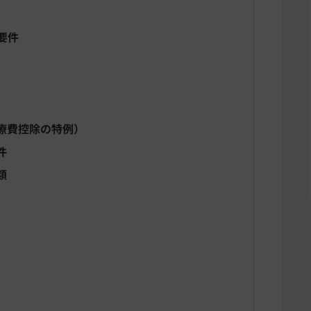
要件
療費控除の特例）
件
額