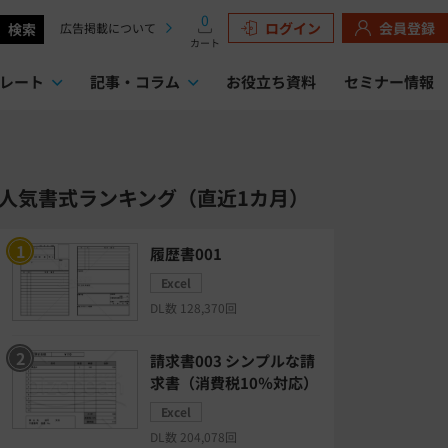
0
ログイン
会員登録
検索
広告掲載について
カート
レート
記事・コラム
お役立ち資料
セミナー情報
検索
人気書式ランキング（直近1カ月）
履歴書001
Excel
DL数 128,370回
請求書003 シンプルな請
求書（消費税10％対応）
Excel
DL数 204,078回