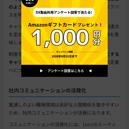
のような知識・スキルが必要か」
といったキャリアパ
スを明確化させることが重要です。
キャリアパスとは、仕事をする上での最終的な到達点
を定め、そこに向かって推進していくための道筋を意
味します。
制度を通して社員が
「この組織なら自分の理想とする
キャリアを実現可能だ」
と感じられれば、人材の定着
へとつながるでしょう。
社内コミュニケーションの活発化
風通しのよい職場環境は良好な人間関係を築きやすい
ため、社内コミュニケーションが活発になります。
コミュニケーションの活発化には、1on1のミーティ