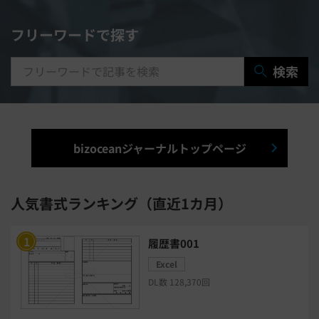
契約書レビューシステム
経営管理システム
フリーワードで探す
研修システム
受付システム
検索
出張管理システム
賃貸管理システム
入退室管理システム
bizoceanジャーナルトップページ
福利厚生システム
与信管理システム
連結会計システム
人気書式ランキング（直近1カ月）
ERPシステム
MAツール
履歴書001
Excel
チャットボットツール
DL数 128,370回
セキュリティシステム
ワークフロー