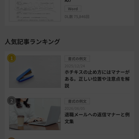
Word
給与計算システム
eラーニングシステム
DL数 75,846回
セキュリティ・ゼロトラスト
人気記事ランキング
勤怠管理システム
採用管理システム
書式の例文
労務管理システム
健康管理システム
2025/12/24
ホチキスの止め方にはマナーが
ある。正しい位置や注意点を解
電子契約システム
会計業務システム
説
2026年トレンド
ビジネススキル
書式の例文
2026/06/05
退職メールへの返信マナーと例
DX・デジタル化
電子帳簿保存法
文集
中小企業経営