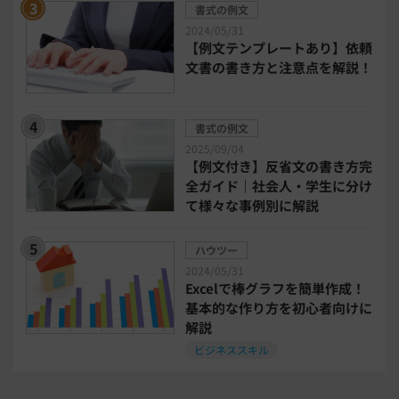
書式の例文
2024/05/31
民法改正対応書式テンプレート
【例文テンプレートあり】依頼
文書の書き方と注意点を解説！
bizoceanお勧め動画
ビジネス支援ガイド
書式の例文
タイアップ
2025/09/04
【例文付き】反省文の書き方完
ニューノーマル時代における企業のあり方
全ガイド｜社会人・学生に分け
て様々な事例別に解説
事業計画
全建統一様式
ハウツー
2024/05/31
インボイス制度解説
税制改正
Excelで棒グラフを簡単作成！
基本的な作り方を初心者向けに
解説
喪中はがき
働き方改革
ビジネススキル
年末調整