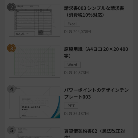
請求書003 シンプルな請求書
安否確認(総務)システム
経費精算システム
（消費税10％対応）
Excel
日程調整システム
日報アプリ
DL数 204,078回
BIツール
CTIシステム
原稿用紙（A4ヨコ 20×20 400
字）
SFA・CRM
クラウドPBX
Word
DL数 10,373回
グループウェア
メール配信システム
パワーポイントのデザインテン
プレート003
モチベーション管理システム
PPT
DL数 36,137回
リモートアクセスツール
賃貸借契約書02（民法改正対
電子請求書システム
人事評価システム
応）