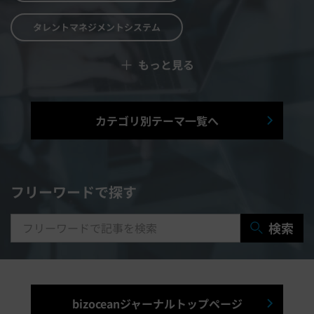
タレントマネジメントシステム
＋
もっと見る
予算管理システム
Web面接システム
シフト管理システム
カテゴリ別テーマ一覧へ
マニュアル作成システム
契約書レビューシステム
経営管理システム
フリーワードで探す
研修システム
受付システム
検索
出張管理システム
賃貸管理システム
入退室管理システム
bizoceanジャーナルトップページ
福利厚生システム