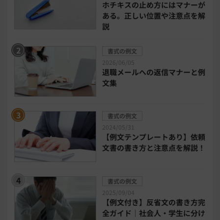
ホチキスの止め方にはマナーが
ある。正しい位置や注意点を解
電子契約システム
会計業務システム
説
2026年トレンド
ビジネススキル
書式の例文
2026/06/05
退職メールへの返信マナーと例
DX・デジタル化
電子帳簿保存法
文集
中小企業経営
書式の例文
2024/05/31
民法改正対応書式テンプレート
【例文テンプレートあり】依頼
文書の書き方と注意点を解説！
bizoceanお勧め動画
ビジネス支援ガイド
書式の例文
タイアップ
2025/09/04
【例文付き】反省文の書き方完
ニューノーマル時代における企業のあり方
全ガイド｜社会人・学生に分け