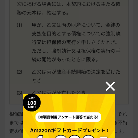
次に掲げる場合には、本契約における主たる債
務の元本は、確定する。
⑴ 甲が、乙又は丙の財産について、金銭の
支払を目的とする債権についての強制執
行又は担保権の実行を申し立てたとき。
ただし、強制執行又は担保権の実行の手
続の開始があったときに限る。
⑵ 乙又は丙が破産手続開始の決定を受けた
とき
⑶ 乙又は丙が死亡したとき
根保証契約において主債務の元本が確定すると、それ
までは継続的に発生してきた一定の範囲に属する不特
定の債務が、以後は変動しなくなり、特定されます。