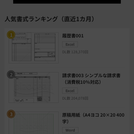
与信管理システム
連結会計システム
人気書式ランキング（直近1カ月）
ERPシステム
MAツール
履歴書001
Excel
チャットボットツール
DL数 128,370回
セキュリティシステム
ワークフロー
請求書003 シンプルな請求書
安否確認(総務)システム
経費精算システム
（消費税10％対応）
Excel
日程調整システム
日報アプリ
DL数 204,078回
BIツール
CTIシステム
原稿用紙（A4ヨコ 20×20 400
字）
SFA・CRM
クラウドPBX
Word