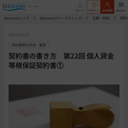
0
カート
ログイン
会員登録
メニュー
bizoceanトップ
bizoceanジャーナルトップ
法務・知財
契約
2025/02/25
契約書類の作成・審査
契約書の書き方 第22回 個人貸金
等根保証契約書①