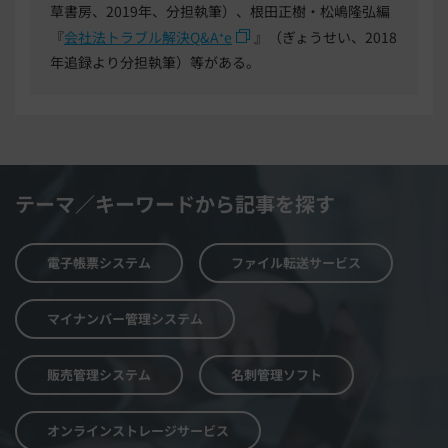
草書房、2019年、分担執筆）、根田正樹・松嶋隆弘編
『
会社法トラブル解決Q&A⁺e
』（ぎょうせい、2018
年追録より分担執筆）等がある。
テーマ／キーワードから記事を探す
電子帳票システム
ファイル転送サービス
マイナンバー管理システム
販売管理システム
名刺管理ソフト
オンラインストレージサービス