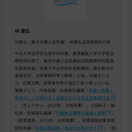
林 康弘
弁護士（東京弁護士会所属） 林康弘法律事務所代表
中央大学法学部法律学科卒業。慶應義塾大学大学院法
務研究科修了。東京弁護士会民事訴訟問題等特別委員
会副委員長。常葉大学法学部非常勤講師。東京都内の
事業会社、法律事務所等で勤務した後、弁護士とな
り、企業法務、民事事件等を幅広く取り扱っている。
著書として、中島弘雅・松嶋隆弘編著『
金融・民事・
家事のここが変わる！実務からみる改正民事執行法
』（ぎょうせい、2020年、分担執筆）、上田純子・植
松勉・松嶋隆弘編著『
少数株主権等の理論と実務
』
（勁草書房、2019年、分担執筆）、民事証拠収集実務
研究会編『
民事証拠収集－相談から執行まで
』（勁