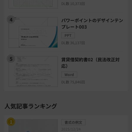
DL数 10,373回
グループウェア
メール配信システム
パワーポイントのデザインテン
プレート003
モチベーション管理システム
PPT
DL数 36,137回
リモートアクセスツール
賃貸借契約書02（民法改正対
電子請求書システム
人事評価システム
応）
Word
給与計算システム
eラーニングシステム
DL数 75,846回
セキュリティ・ゼロトラスト
人気記事ランキング
勤怠管理システム
採用管理システム
書式の例文
労務管理システム
健康管理システム
2025/12/24