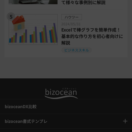
て様々な事例別に解説
事業計画
全建統一様式
ハウツー
2024/05/31
インボイス制度解説
税制改正
Excelで棒グラフを簡単作成！
基本的な作り方を初心者向けに
解説
喪中はがき
働き方改革
ビジネススキル
年末調整
bizoceanDX比較
bizocean書式テンプレ