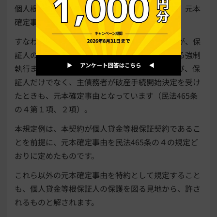
個人根保証契約と個人貸金等根保証契約とでは、元本
確定事由に相違点があります。
すなわち、個人貸金等根保証契約では、債権者が、保
証人の財産だけでなく、主債務者の財産に対する強制
執行または担保権の実行を申し立てたとき、及び、保
証人だけでなく、主債務者が破産手続開始決定を受け
たときも、元本確定事由となっています（民法465条
の４第１項、２項）。
本規定例は、本契約が個人貸金等根保証契約であるこ
とを前提に、元本確定事由を民法465条の４の規定ど
おりに定めたものです。
これら以外の元本確定事由を特約として規定すること
も、個人貸金等根保証人の保護を図る見地から、許さ
れるものと解されます。