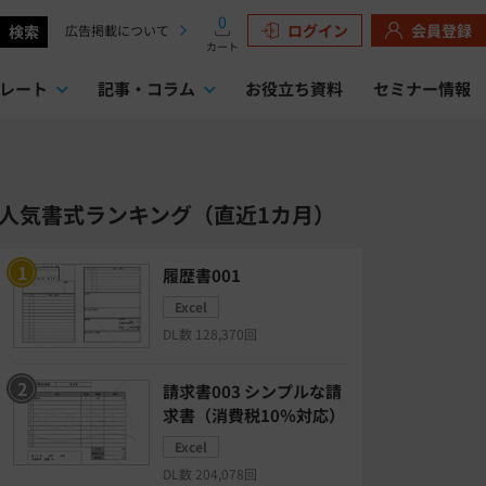
0
ログイン
会員登録
検索
広告掲載について
カート
レート
記事・コラム
お役立ち資料
セミナー情報
検索
人気書式ランキング（直近1カ月）
履歴書001
Excel
DL数 128,370回
請求書003 シンプルな請
求書（消費税10％対応）
Excel
DL数 204,078回