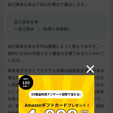
自己資本比率は下記の計算式で算出します。
自己資本比率
＝自己資本 /（負債＋純資産）
自己資本比率の平均は業種によって異なりますが、一
般的には50%を超えると優良な企業であるといわれて
います。
純資産が大きくプラスでも多額の繰延税金資産がある
場合には注意が必要です。繰延税金資産は換金性のな
い資産であり、業績悪化により回収可能性がないもの
として取り崩される可能性があります。繰延税金資産
を除くと純資産がほとんどなくなるようなケースで
は、純資産が一時に大きく減少する恐れがあり、純資
産自体も安定性に欠けている可能性があります。