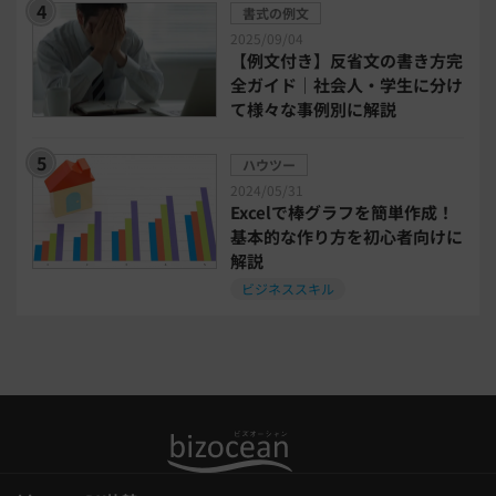
書式の例文
タイアップ
2025/09/04
【例文付き】反省文の書き方完
ニューノーマル時代における企業のあり方
全ガイド｜社会人・学生に分け
て様々な事例別に解説
事業計画
全建統一様式
ハウツー
2024/05/31
インボイス制度解説
税制改正
Excelで棒グラフを簡単作成！
基本的な作り方を初心者向けに
解説
喪中はがき
働き方改革
ビジネススキル
年末調整