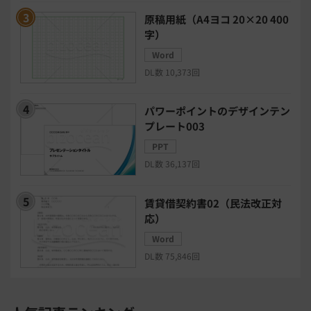
BIツール
CTIシステム
原稿用紙（A4ヨコ 20×20 400
字）
SFA・CRM
クラウドPBX
Word
DL数 10,373回
グループウェア
メール配信システム
パワーポイントのデザインテン
プレート003
モチベーション管理システム
PPT
DL数 36,137回
リモートアクセスツール
賃貸借契約書02（民法改正対
電子請求書システム
人事評価システム
応）
Word
給与計算システム
eラーニングシステム
DL数 75,846回
セキュリティ・ゼロトラスト