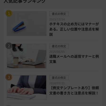
人気記事ランキング
勤怠管理システム
採用管理システム
書式の例文
労務管理システム
健康管理システム
2025/12/24
ホチキスの止め方にはマナーが
ある。正しい位置や注意点を解
電子契約システム
会計業務システム
説
2026年トレンド
ビジネススキル
書式の例文
2026/06/05
退職メールへの返信マナーと例
DX・デジタル化
電子帳簿保存法
文集
中小企業経営
書式の例文
2024/05/31
民法改正対応書式テンプレート
【例文テンプレートあり】依頼
文書の書き方と注意点を解説！
bizoceanお勧め動画
ビジネス支援ガイド