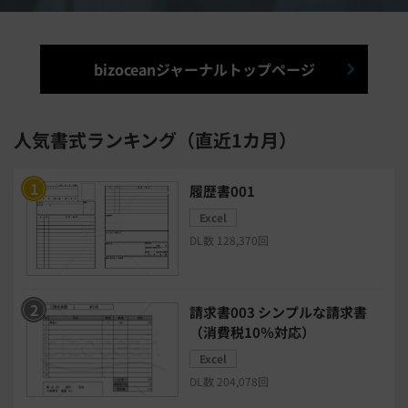
出張管理システム
賃貸管理システム
入退室管理システム
bizoceanジャーナルトップページ
福利厚生システム
与信管理システム
連結会計システム
人気書式ランキング（直近1カ月）
ERPシステム
MAツール
履歴書001
Excel
チャットボットツール
DL数 128,370回
セキュリティシステム
ワークフロー
請求書003 シンプルな請求書
安否確認(総務)システム
経費精算システム
（消費税10％対応）
Excel
日程調整システム
日報アプリ
DL数 204,078回