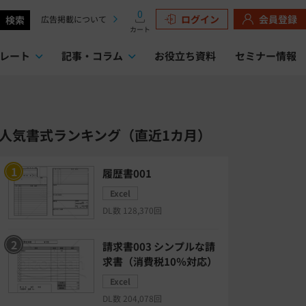
0
ログイン
会員登録
検索
広告掲載について
カート
レート
記事・コラム
お役立ち資料
セミナー情報
検索
人気書式ランキング（直近1カ月）
履歴書001
Excel
DL数 128,370回
請求書003 シンプルな請
求書（消費税10％対応）
Excel
DL数 204,078回