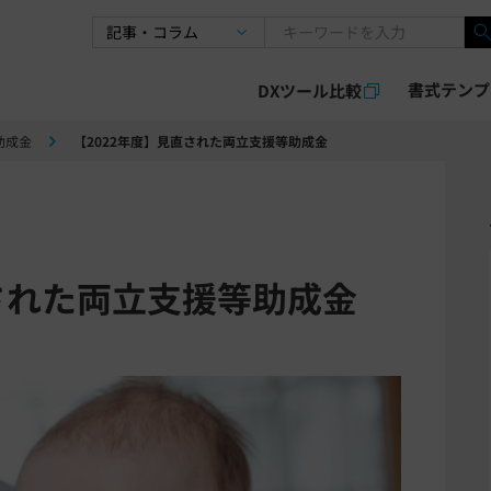
書式テンプ
DXツール比較
助成金
【2022年度】見直された両立支援等助成金
直された両立支援等助成金