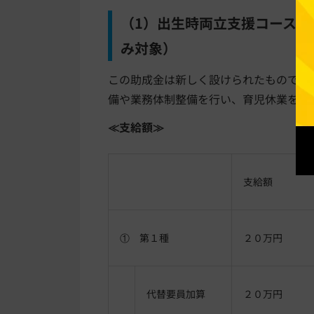
（1）出生時両立支援コース
み対象）
この助成金は新しく設けられたものです
備や業務体制整備を行い、育児休業を取
≪支給額≫
支給額
① 第１種
２０万円
代替要員加算
２０万円