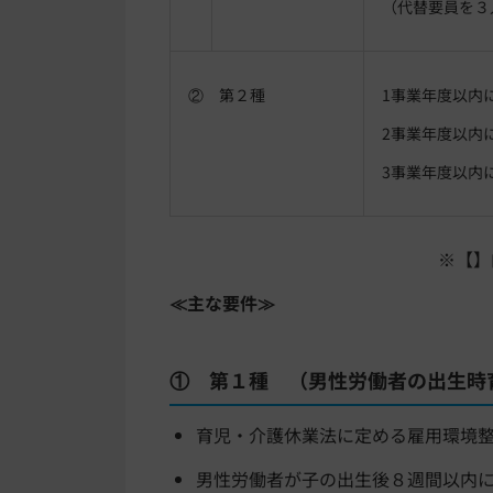
（代替要員を３
② 第２種
1事業年度以内
2事業年度以内
3事業年度以内
※【】
≪主な要件≫
① 第１種 （男性労働者の出生時
育児・介護休業法に定める雇用環境
男性労働者が子の出生後８週間以内