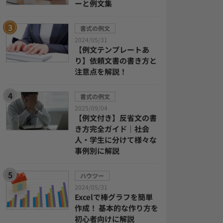
ーと例文集
書式の例文
2024/05/31
【例文テンプレートあ
り】依頼文書の書き方と
注意点を解説！
書式の例文
2025/09/04
【例文付き】反省文の書
き方完全ガイド｜社会
人・学生に分けて様々な
事例別に解説
ハウツー
2024/05/31
Excelで棒グラフを簡単
作成！ 基本的な作り方を
初心者向けに解説