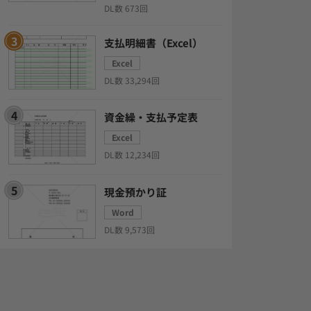
DL数 673回
支払明細書（Excel）
Excel
DL数 33,294回
資金繰・支払予定表
Excel
DL数 12,234回
現金預かり証
Word
DL数 9,573回