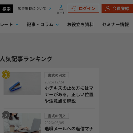
0
ログイン
会員登録
検索
広告掲載について
カート
レート
記事・コラム
お役立ち資料
セミナー情報
検索
人気記事ランキング
書式の例文
2025/12/24
ホチキスの止め方にはマ
ナーがある。正しい位置
や注意点を解説
書式の例文
2026/06/05
退職メールへの返信マナ