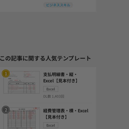
ビジネススキル
この記事に関する人気テンプレート
支払明細書・縦・
Excel【見本付き】
Excel
DL数 1,403回
経費管理表・横・Excel
【見本付き】
Excel