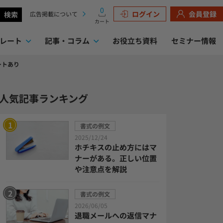
0
ログイン
会員登録
検索
広告掲載について
カート
レート
記事・コラム
お役立ち資料
セミナー情報
ートあり
検索
人気記事ランキング
書式の例文
2025/12/24
ホチキスの止め方にはマ
ナーがある。正しい位置
や注意点を解説
書式の例文
2026/06/05
退職メールへの返信マナ