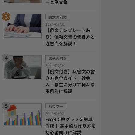
ーと例文集
書式の例文
2024/05/31
【例文テンプレートあ
り】依頼文書の書き方と
注意点を解説！
書式の例文
2025/09/04
【例文付き】反省文の書
き方完全ガイド｜社会
人・学生に分けて様々な
事例別に解説
ハウツー
2024/05/31
Excelで棒グラフを簡単
作成！ 基本的な作り方を
初心者向けに解説