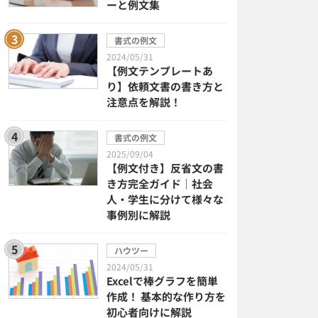
ーと例文集
書式の例文
2024/05/31
【例文テンプレートあ
り】依頼文書の書き方と
注意点を解説！
書式の例文
2025/09/04
【例文付き】反省文の書
き方完全ガイド｜社会
人・学生に分けて様々な
事例別に解説
ハウツー
2024/05/31
Excelで棒グラフを簡単
作成！ 基本的な作り方を
初心者向けに解説