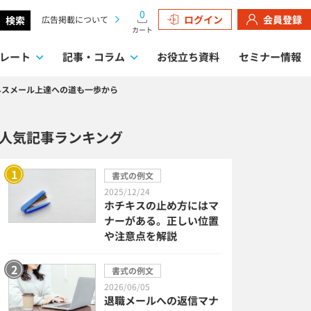
0
ログイン
会員登録
検索
広告掲載について
カート
レート
記事・コラム
お役立ち資料
セミナー情報
ネスメール上達への道も一歩から
検索
人気記事ランキング
書式の例文
2025/12/24
ホチキスの止め方にはマ
ナーがある。正しい位置
や注意点を解説
書式の例文
2026/06/05
退職メールへの返信マナ