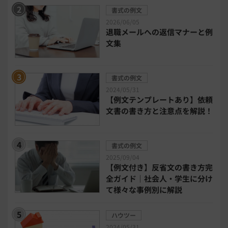
2026年トレンド
ビジネススキル
書式の例文
2026/06/05
退職メールへの返信マナーと例
DX・デジタル化
電子帳簿保存法
文集
中小企業経営
書式の例文
2024/05/31
民法改正対応書式テンプレート
【例文テンプレートあり】依頼
文書の書き方と注意点を解説！
bizoceanお勧め動画
ビジネス支援ガイド
書式の例文
タイアップ
2025/09/04
【例文付き】反省文の書き方完
ニューノーマル時代における企業のあり方
全ガイド｜社会人・学生に分け
て様々な事例別に解説
事業計画
全建統一様式
ハウツー
2024/05/31