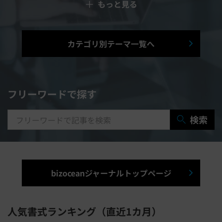
＋
もっと見る
予算管理システム
Web面接システム
シフト管理システム
カテゴリ別テーマ一覧へ
マニュアル作成システム
契約書レビューシステム
経営管理システム
フリーワードで探す
研修システム
受付システム
検索
出張管理システム
賃貸管理システム
入退室管理システム
bizoceanジャーナルトップページ
福利厚生システム
与信管理システム
連結会計システム
人気書式ランキング（直近1カ月）