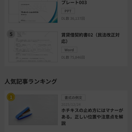
プレート003
モチベーション管理システム
PPT
DL数 36,137回
リモートアクセスツール
賃貸借契約書02（民法改正対
電子請求書システム
人事評価システム
応）
Word
給与計算システム
eラーニングシステム
DL数 75,846回
セキュリティ・ゼロトラスト
人気記事ランキング
勤怠管理システム
採用管理システム
書式の例文
労務管理システム
健康管理システム
2025/12/24
ホチキスの止め方にはマナーが
ある。正しい位置や注意点を解
電子契約システム
会計業務システム
説