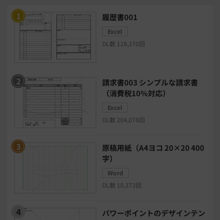
ERPシステム
MAツール
履歴書001
Excel
チャットボットツール
DL数 128,370回
セキュリティシステム
ワークフロー
請求書003 シンプルな請求書
安否確認(総務)システム
経費精算システム
（消費税10％対応）
Excel
日程調整システム
日報アプリ
DL数 204,078回
BIツール
CTIシステム
原稿用紙（A4ヨコ 20×20 400
字）
SFA・CRM
クラウドPBX
Word
DL数 10,373回
グループウェア
メール配信システム
パワーポイントのデザインテン