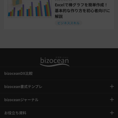
インボイス制度解説
税制改正
Excelで棒グラフを簡単作成！
基本的な作り方を初心者向けに
解説
喪中はがき
働き方改革
ビジネススキル
年末調整
bizoceanDX比較
bizocean書式テンプレ
bizoceanジャーナル
お役立ち資料