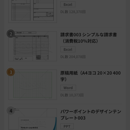
Excel
チャットボットツール
DL数 128,370回
セキュリティシステム
ワークフロー
請求書003 シンプルな請求書
安否確認(総務)システム
経費精算システム
（消費税10％対応）
Excel
日程調整システム
日報アプリ
DL数 204,078回
BIツール
CTIシステム
原稿用紙（A4ヨコ 20×20 400
字）
SFA・CRM
クラウドPBX
Word
DL数 10,373回
グループウェア
メール配信システム
パワーポイントのデザインテン
プレート003
モチベーション管理システム
PPT