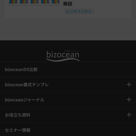
解説
喪中はがき
働き方改革
ビジネススキル
年末調整
bizoceanDX比較
bizocean書式テンプレ
bizoceanジャーナル
お役立ち資料
セミナー情報