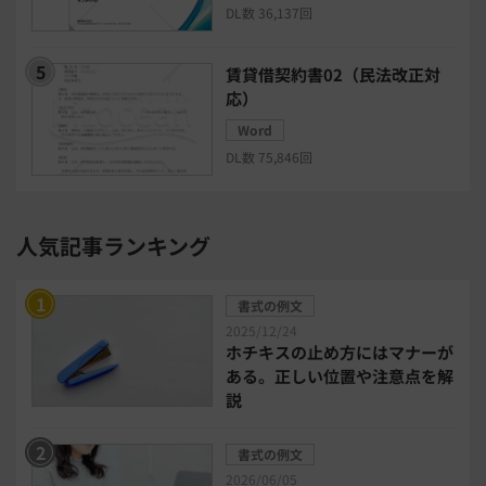
DL数 36,137回
リモートアクセスツール
賃貸借契約書02（民法改正対
電子請求書システム
人事評価システム
応）
Word
給与計算システム
eラーニングシステム
DL数 75,846回
セキュリティ・ゼロトラスト
人気記事ランキング
勤怠管理システム
採用管理システム
書式の例文
労務管理システム
健康管理システム
2025/12/24
ホチキスの止め方にはマナーが
ある。正しい位置や注意点を解
電子契約システム
会計業務システム
説
2026年トレンド
ビジネススキル
書式の例文
2026/06/05