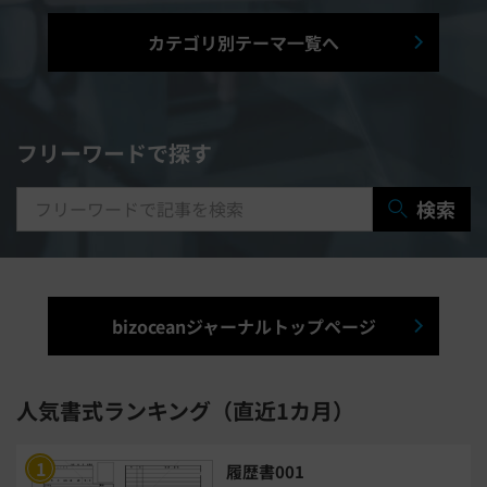
シフト管理システム
カテゴリ別テーマ一覧へ
マニュアル作成システム
契約書レビューシステム
経営管理システム
フリーワードで探す
研修システム
受付システム
検索
出張管理システム
賃貸管理システム
入退室管理システム
bizoceanジャーナルトップページ
福利厚生システム
与信管理システム
連結会計システム
人気書式ランキング（直近1カ月）
ERPシステム
MAツール
履歴書001