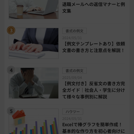
退職メールへの返信マナーと例
DX・デジタル化
電子帳簿保存法
文集
中小企業経営
書式の例文
2024/05/31
民法改正対応書式テンプレート
【例文テンプレートあり】依頼
文書の書き方と注意点を解説！
bizoceanお勧め動画
ビジネス支援ガイド
書式の例文
タイアップ
2025/09/04
【例文付き】反省文の書き方完
ニューノーマル時代における企業のあり方
全ガイド｜社会人・学生に分け
て様々な事例別に解説
事業計画
全建統一様式
ハウツー
2024/05/31
インボイス制度解説
税制改正
Excelで棒グラフを簡単作成！
基本的な作り方を初心者向けに