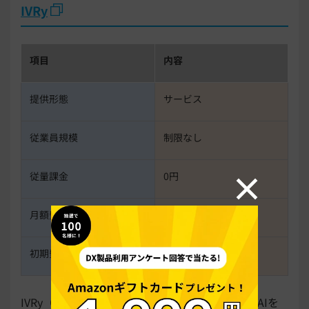
IVRy
項目
内容
提供形態
サービス
従業員規模
制限なし
従量課金
0円
月額費用
2,980円～
初期費用
0円
IVRy（アイブリー）は、IVR（自動音声応答）とAIを