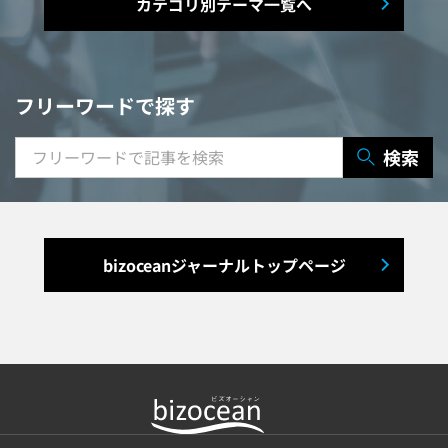
カテゴリ別テーマ一覧へ
マニュアル作成システム
契約書レビューシステム
経営管理システム
フリーワードで探す
研修システム
受付システム
検索
出張管理システム
賃貸管理システム
入退室管理システム
bizoceanジャーナルトップページ
福利厚生システム
与信管理システム
連結会計システム
ERPシステム
MAツール
チャットボットツール