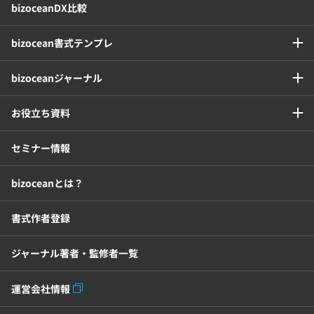
bizoceanDX比較
セキュリティシステム
ワークフロー
bizocean書式テンプレ
安否確認(総務)システム
経費精算システム
bizoceanジャーナル
日程調整システム
日報アプリ
お役立ち資料
BIツール
CTIシステム
セミナー情報
bizoceanとは？
SFA・CRM
クラウドPBX
書式作者登録
グループウェア
メール配信システム
ジャーナル著者・監修者一覧
モチベーション管理システム
運営会社情報
リモートアクセスツール