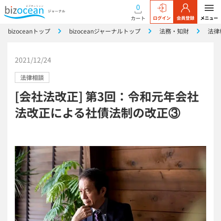
0
カート
ログイン
会員登録
メニュー
bizoceanトップ
bizoceanジャーナルトップ
法務・知財
法律
2021/12/24
法律相談
[会社法改正] 第3回：令和元年会社
法改正による社債法制の改正③