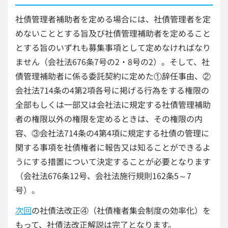
社債管理者補助者を定める場合には、社債管理者を定
めないこととする旨及び社債管理補助者を定めること
とする旨のいずれも募集事項として定めなければなり
ません（会社法676条7号の2・8号の2）。そして、社
債管理補助者に係る委託契約に定めた①辞任事由、②
会社法714条の4第2項各号に掲げる行為をする権限の
全部もしくは一部又は会社法に規定する社債管理補助
者の権限以外の権限を定めるときは、その権限の内
容、③会社法714条の4第4項に規定する社債の管理に
関する事項を社債権者に報告又は知ることができるよ
うにする措置について決定することが必要となります
（会社法676条12号、会社法施行規則162条5～7
号）。
次回
の社債法改正④（社債権者集会制度の効率化）を
もって、社債法改正解説は完了となります。