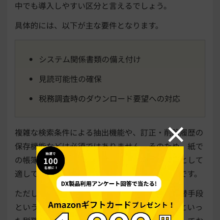
中でも導入しやすい区分と言えるでしょう。
具体的には、以下が主な要件となります。
システム関係書類の備え付け
見読可能性の確保
税務調査時のダウンロード要望への対応
複雑な検索条件による抽出機能や、訂正・削除履歴の
保存機能などは必須ではありません。そのため、紙で
の帳簿保存から電子保存へ切り替える第一段階として
適しており、幅広い企業が活用できる点が特徴です。
ただし、一般電子帳簿はあくまでも紙保存の代替手段
という位置付けであり、過少申告加算税の軽減といっ