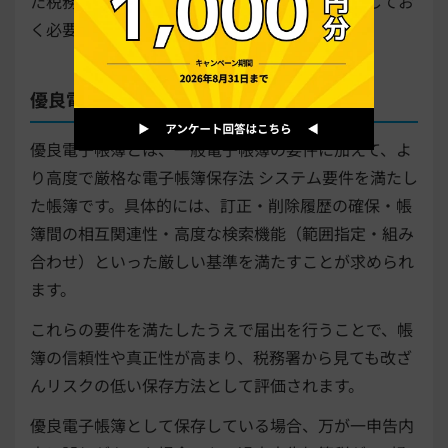
た税務上の優遇措置は受けられないことも理解してお
く必要があります。
優良電子帳簿
優良電子帳簿とは、一般電子帳簿の要件に加えて、よ
り高度で厳格な電子帳簿保存法 システム要件を満たし
た帳簿です。具体的には、訂正・削除履歴の確保・帳
簿間の相互関連性・高度な検索機能（範囲指定・組み
合わせ）といった厳しい基準を満たすことが求められ
ます。
これらの要件を満たしたうえで届出を行うことで、帳
簿の信頼性や真正性が高まり、税務署から見ても改ざ
んリスクの低い保存方法として評価されます。
優良電子帳簿として保存している場合、万が一申告内