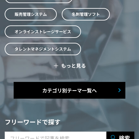
販売管理システム
名刺管理ソフト
オンラインストレージサービス
タレントマネジメントシステム
＋
もっと見る
予算管理システム
Web面接システム
シフト管理システム
カテゴリ別テーマ一覧へ
マニュアル作成システム
契約書レビューシステム
経営管理システム
フリーワードで探す
研修システム
受付システム
検索