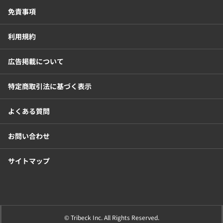
免責事項
勤怠管理システム
採用管理システム
利用規約
労務管理システム
健康管理システム
広告掲載について
電子契約システム
会計業務システム
特定商取引法に基づく表示
2026年トレンド
ビジネススキル
よくある質問
DX・デジタル化
電子帳簿保存法
お問い合わせ
サイトマップ
中小企業経営
民法改正対応書式テンプレート
© Tribeck Inc. All Rights Reserved.
bizoceanお勧め動画
ビジネス支援ガイド