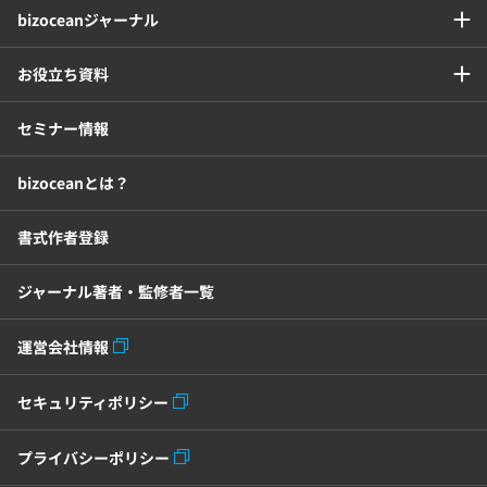
bizoceanジャーナル
BIツール
CTIシステム
お役立ち資料
SFA・CRM
クラウドPBX
セミナー情報
グループウェア
メール配信システム
bizoceanとは？
モチベーション管理システム
書式作者登録
ジャーナル著者・監修者一覧
リモートアクセスツール
運営会社情報
電子請求書システム
人事評価システム
セキュリティポリシー
給与計算システム
eラーニングシステム
プライバシーポリシー
セキュリティ・ゼロトラスト